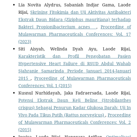
Lia Novita Alydrus, Sabaniah Indjar Gama, Laode
Rijai,
Skrining Fitokimia dan Uji Aktivitas Antibakteri
Ekstrak Daun Bidara (Ziziphus mauritiana) terhadap
Bakteri Propionibacterium acnes
,
Proceeding of
Mulawarman Pharmaceuticals Conferences: Vol. 17
(2023)
Siti Aisyah, Welinda Dyah Ayu, Laode Rijai,
Karakteristik dan Profil Pengobatan Pasien
Hypertensive Heart Failure di RSUD Abdul Wahab
Sjahranie Samarinda Periode Januari 2014-Januari
2015
,
Proceeding of Mulawarman Pharmaceuticals
Conferences: Vol. 1 (2015)
Kusnul Nurhidayah, Jaka Fadraersada, Laode Rijai,
Potensi Ekstrak Daun Keji Beling (Strobilanthes
crispus) Sebagai Penurun Kadar Glukosa Darah: Uji In
Vivo Pada Tikus Putih (Rattus norvegicus)
,
Proceeding
of Mulawarman Pharmaceuticals Conferences: Vol. 2
(2015)
Jessica, Laode Rijai, Hanggara Arifian,
Optimalisasi