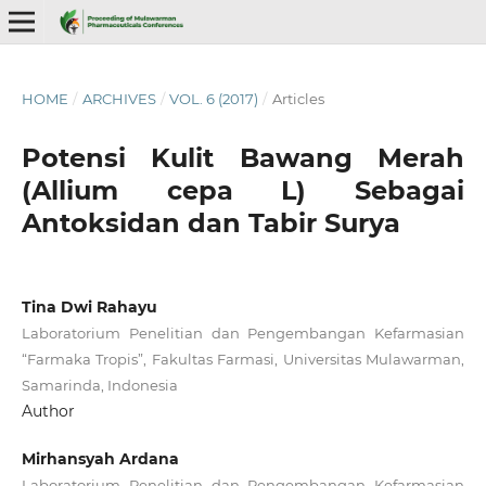
HOME
/
ARCHIVES
/
VOL. 6 (2017)
/
Articles
Potensi Kulit Bawang Merah
(Allium cepa L) Sebagai
Antoksidan dan Tabir Surya
Tina Dwi Rahayu
Laboratorium Penelitian dan Pengembangan Kefarmasian
“Farmaka Tropis”, Fakultas Farmasi, Universitas Mulawarman,
Samarinda, Indonesia
Author
Mirhansyah Ardana
Laboratorium Penelitian dan Pengembangan Kefarmasian