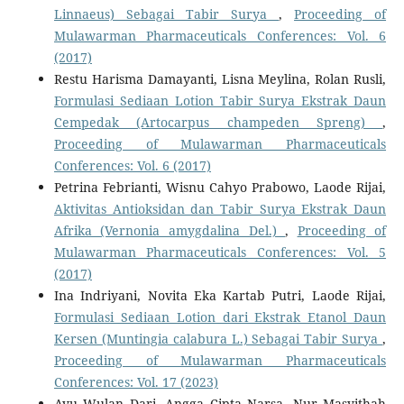
Linnaeus) Sebagai Tabir Surya
,
Proceeding of
Mulawarman Pharmaceuticals Conferences: Vol. 6
(2017)
Restu Harisma Damayanti, Lisna Meylina, Rolan Rusli,
Formulasi Sediaan Lotion Tabir Surya Ekstrak Daun
Cempedak (Artocarpus champeden Spreng)
,
Proceeding of Mulawarman Pharmaceuticals
Conferences: Vol. 6 (2017)
Petrina Febrianti, Wisnu Cahyo Prabowo, Laode Rijai,
Aktivitas Antioksidan dan Tabir Surya Ekstrak Daun
Afrika (Vernonia amygdalina Del.)
,
Proceeding of
Mulawarman Pharmaceuticals Conferences: Vol. 5
(2017)
Ina Indriyani, Novita Eka Kartab Putri, Laode Rijai,
Formulasi Sediaan Lotion dari Ekstrak Etanol Daun
Kersen (Muntingia calabura L.) Sebagai Tabir Surya
,
Proceeding of Mulawarman Pharmaceuticals
Conferences: Vol. 17 (2023)
Ayu Wulan Dari, Angga Cipta Narsa, Nur Masyithah