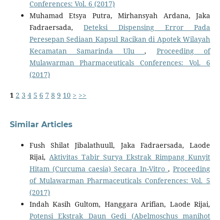
Conferences: Vol. 6 (2017)
Muhamad Etsya Putra, Mirhansyah Ardana, Jaka
Fadraersada,
Deteksi Dispensing Error Pada
Peresepan Sediaan Kapsul Racikan di Apotek Wilayah
Kecamatan Samarinda Ulu
,
Proceeding of
Mulawarman Pharmaceuticals Conferences: Vol. 6
(2017)
1
2
3
4
5
6
7
8
9
10
>
>>
Similar Articles
Fush Shilat Jibalathuull, Jaka Fadraersada, Laode
Rijai,
Aktivitas Tabir Surya Ekstrak Rimpang Kunyit
Hitam (Curcuma caesia) Secara In-Vitro
,
Proceeding
of Mulawarman Pharmaceuticals Conferences: Vol. 5
(2017)
Indah Kasih Gultom, Hanggara Arifian, Laode Rijai,
Potensi Ekstrak Daun Gedi (Abelmoschus manihot