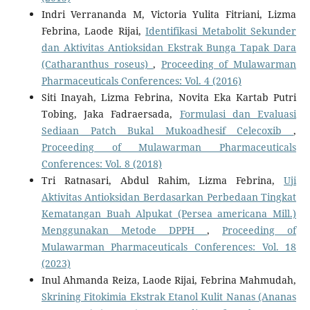
Indri Verrananda M, Victoria Yulita Fitriani, Lizma
Febrina, Laode Rijai,
Identifikasi Metabolit Sekunder
dan Aktivitas Antioksidan Ekstrak Bunga Tapak Dara
(Catharanthus roseus)
,
Proceeding of Mulawarman
Pharmaceuticals Conferences: Vol. 4 (2016)
Siti Inayah, Lizma Febrina, Novita Eka Kartab Putri
Tobing, Jaka Fadraersada,
Formulasi dan Evaluasi
Sediaan Patch Bukal Mukoadhesif Celecoxib
,
Proceeding of Mulawarman Pharmaceuticals
Conferences: Vol. 8 (2018)
Tri Ratnasari, Abdul Rahim, Lizma Febrina,
Uji
Aktivitas Antioksidan Berdasarkan Perbedaan Tingkat
Kematangan Buah Alpukat (Persea americana Mill.)
Menggunakan Metode DPPH
,
Proceeding of
Mulawarman Pharmaceuticals Conferences: Vol. 18
(2023)
Inul Ahmanda Reiza, Laode Rijai, Febrina Mahmudah,
Skrining Fitokimia Ekstrak Etanol Kulit Nanas (Ananas