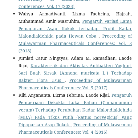
Conferences: Vol. 17 (2023)
Wahyu Armadiyanti, Lizma Faebrina, Hajrah,
Muhammad Amir Masruhim,
Pengaruh Variasi Lama
Pemaparan Asap Rokok terhadap Profil Kadar
Malondialdehida pada Hewan Coba
,
Proceeding of
Mulawarman Pharmaceuticals Conferences: Vol. 8
(2018)
Jumiati Catur Ningtyas, Adam M. Ramadhan, Laode
Rijai,
Karakteristik dan Aktivitas Antibakteri Yoghurt
Sari Buah Sirsak (Annona muricata L.) Terhadap
Bakteri Flora Usus
,
Proceeding of Mulawarman
Pharmaceuticals Conferences: Vol. 5 (2017)
Kiki Argananta, Lizma Febrina, Laode Rijai,
Pengaruh
Pemberiaan Dekokta Luka Bahau (Cinnamomum
verum) Terhadap Perubahan Kadar Malondialdehida
(MDA) Pada Tikus Putih (Rattus norvegicus) yang
Dipaparkan Asap Rokok
,
Proceeding of Mulawarman
Pharmaceuticals Conferences: Vol. 4 (2016)