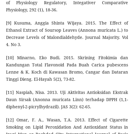
of Physiology Regulatory, Integativer Comparative
Physiology, 292 (1), 18-36.
[9] Kusuma, Anggia Shinta Wijaya. 2015. The Effect of
Ethanol Extract of Soursop Leaves (Annona muricata L.) to
Decrease Levels of Malondialdehyde. Journal Majority. Vol
4. No 3.
[10] Minarno, Eko Budi. 2015. Skrining Fitokimia dan
Kandungan Total Flavonoid Pada Buah Carica pubescens
Lenne & K. Koch di Kawasan Bromo, Cangar dan Dataran
Tinggi Dieng. El-Hayah 5(2), 73-82.
[11] Naspiah, Nisa. 2013. Uji Aktivitas Antioksidan Ekstrak
Daun Sirsak (Anonna muricata Linn) terhadap DPPH (1,1-
diphenyl-2-picrylhydrazil). JAS 3(2): 62-65.
[12] Omar, F. A., Wasan, T.A. 2013. Effect of Cigarette
Smoking on Lipid Peroxidation And Antioxidant Status in