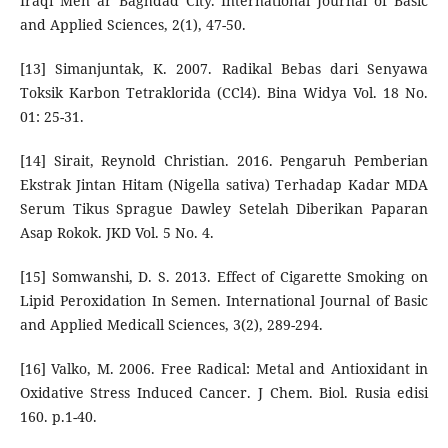
Iraqi Men ar Baghdad City. International Journal of Basic
and Applied Sciences, 2(1), 47-50.
[13] Simanjuntak, K. 2007. Radikal Bebas dari Senyawa
Toksik Karbon Tetraklorida (CCl4). Bina Widya Vol. 18 No.
01: 25-31.
[14] Sirait, Reynold Christian. 2016. Pengaruh Pemberian
Ekstrak Jintan Hitam (Nigella sativa) Terhadap Kadar MDA
Serum Tikus Sprague Dawley Setelah Diberikan Paparan
Asap Rokok. JKD Vol. 5 No. 4.
[15] Somwanshi, D. S. 2013. Effect of Cigarette Smoking on
Lipid Peroxidation In Semen. International Journal of Basic
and Applied Medicall Sciences, 3(2), 289-294.
[16] Valko, M. 2006. Free Radical: Metal and Antioxidant in
Oxidative Stress Induced Cancer. J Chem. Biol. Rusia edisi
160. p.1-40.