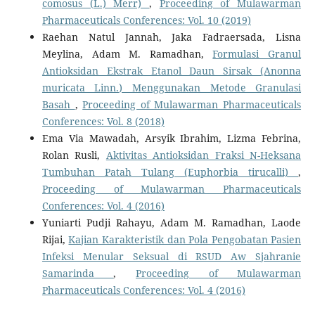
comosus (L.) Merr)
,
Proceeding of Mulawarman
Pharmaceuticals Conferences: Vol. 10 (2019)
Raehan Natul Jannah, Jaka Fadraersada, Lisna
Meylina, Adam M. Ramadhan,
Formulasi Granul
Antioksidan Ekstrak Etanol Daun Sirsak (Anonna
muricata Linn.) Menggunakan Metode Granulasi
Basah
,
Proceeding of Mulawarman Pharmaceuticals
Conferences: Vol. 8 (2018)
Ema Via Mawadah, Arsyik Ibrahim, Lizma Febrina,
Rolan Rusli,
Aktivitas Antioksidan Fraksi N-Heksana
Tumbuhan Patah Tulang (Euphorbia tirucalli)
,
Proceeding of Mulawarman Pharmaceuticals
Conferences: Vol. 4 (2016)
Yuniarti Pudji Rahayu, Adam M. Ramadhan, Laode
Rijai,
Kajian Karakteristik dan Pola Pengobatan Pasien
Infeksi Menular Seksual di RSUD Aw Sjahranie
Samarinda
,
Proceeding of Mulawarman
Pharmaceuticals Conferences: Vol. 4 (2016)