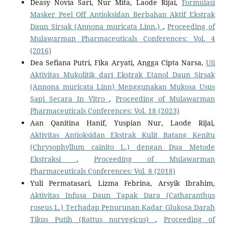
Deasy Novia Sari, Nur Mita, Laode Rijai,
Formulasi
Masker Peel Off Antioksidan Berbahan Aktif Ekstrak
Daun Sirsak (Annona muricata Linn.)
,
Proceeding of
Mulawarman Pharmaceuticals Conferences: Vol. 4
(2016)
Dea Sefiana Putri, Fika Aryati, Angga Cipta Narsa,
Uji
Aktivitas Mukolitik dari Ekstrak Etanol Daun Sirsak
(Annona muricata Linn) Menggunakan Mukosa Usus
Sapi Secara In Vitro
,
Proceeding of Mulawarman
Pharmaceuticals Conferences: Vol. 18 (2023)
Aan Qanitina Hanif, Yuspian Nur, Laode Rijai,
Aktivitas Antioksidan Ekstrak Kulit Batang Kenitu
(Chrysophyllum cainito L.) dengan Dua Metode
Ekstraksi
,
Proceeding of Mulawarman
Pharmaceuticals Conferences: Vol. 8 (2018)
Yuli Permatasari, Lizma Febrina, Arsyik Ibrahim,
Aktivitas Infusa Daun Tapak Dara (Catharanthus
roseus L.) Terhadap Penurunan Kadar Glukosa Darah
Tikus Putih (Rattus norvegicus)
,
Proceeding of