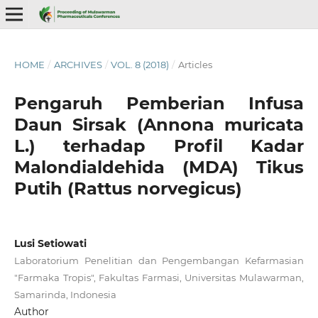
HOME
/
ARCHIVES
/
VOL. 8 (2018)
/
Articles
Pengaruh Pemberian Infusa
Daun Sirsak (Annona muricata
L.) terhadap Profil Kadar
Malondialdehida (MDA) Tikus
Putih (Rattus norvegicus)
Lusi Setiowati
Laboratorium Penelitian dan Pengembangan Kefarmasian
"Farmaka Tropis", Fakultas Farmasi, Universitas Mulawarman,
Samarinda, Indonesia
Author