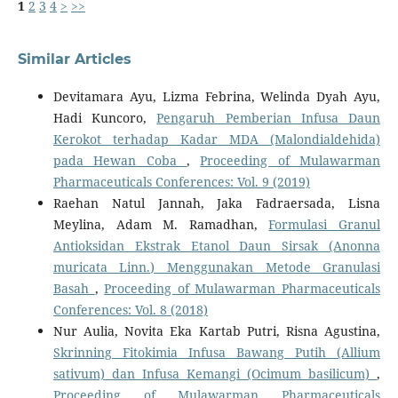
1
2
3
4
>
>>
Similar Articles
Devitamara Ayu, Lizma Febrina, Welinda Dyah Ayu,
Hadi Kuncoro,
Pengaruh Pemberian Infusa Daun
Kerokot terhadap Kadar MDA (Malondialdehida)
pada Hewan Coba
,
Proceeding of Mulawarman
Pharmaceuticals Conferences: Vol. 9 (2019)
Raehan Natul Jannah, Jaka Fadraersada, Lisna
Meylina, Adam M. Ramadhan,
Formulasi Granul
Antioksidan Ekstrak Etanol Daun Sirsak (Anonna
muricata Linn.) Menggunakan Metode Granulasi
Basah
,
Proceeding of Mulawarman Pharmaceuticals
Conferences: Vol. 8 (2018)
Nur Aulia, Novita Eka Kartab Putri, Risna Agustina,
Skrinning Fitokimia Infusa Bawang Putih (Allium
sativum) dan Infusa Kemangi (Ocimum basilicum)
,
Proceeding of Mulawarman Pharmaceuticals