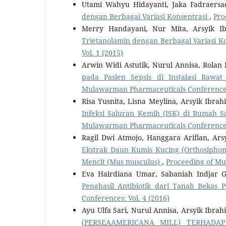
Utami Wahyu Hidayanti, Jaka Fadraersa
dengan Berbagai Variasi Konsentrasi
,
Pro
Merry Handayani, Nur Mita, Arsyik I
Trietanolamin dengan Berbagai Variasi K
Vol. 1 (2015)
Arwin Widi Astutik, Nurul Annisa, Rolan 
pada Pasien Sepsis di Instalasi Ra
Mulawarman Pharmaceuticals Conferences:
Risa Yusnita, Lisna Meylina, Arsyik Ibrah
Infeksi Saluran Kemih (ISK) di Rumah 
Mulawarman Pharmaceuticals Conferences:
Ragil Dwi Atmojo, Hanggara Arifian, Ars
Ekstrak Daun Kumis Kucing (Orthosiphon a
Mencit (Mus musculus)
,
Proceeding of Mu
Eva Hairdiana Umar, Sabaniah Indjar G
Penghasil Antibiotik dari Tanah Beka
Conferences: Vol. 4 (2016)
Ayu Ulfa Sari, Nurul Annisa, Arsyik Ibrah
(PERSEAAMERICANA MILL) TERHADA