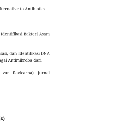
lternative to Antibiotics.
 Identifikasi Bakteri Asam
isasi, dan Identifikasi DNA
agai Antimikroba dari
 var. flavicarpa). Jurnal
.
s)