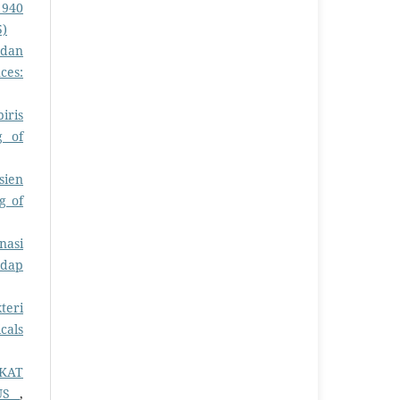
 940
5)
 dan
ces:
iris
g of
sien
g of
nasi
adap
teri
cals
UKAT
EUS
,