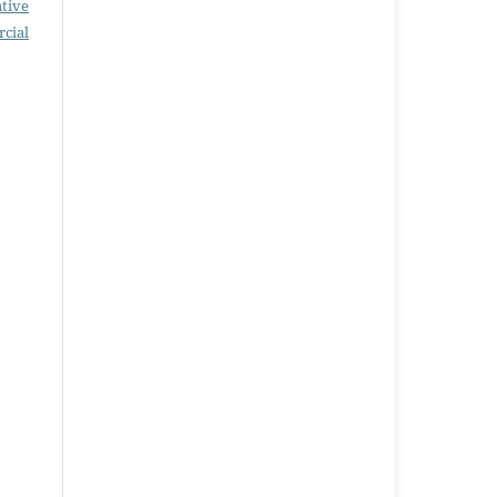
tive
cial