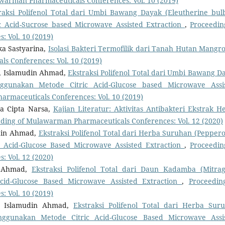
warman Pharmaceuticals Conferences: Vol. 10 (2019)
raksi Polifenol Total dari Umbi Bawang Dayak (Eleutherine bul
c Acid-Sucrose based Microwave Assisted Extraction
,
Proceedin
 Vol. 10 (2019)
ka Sastyarina,
Isolasi Bakteri Termofilik dari Tanah Hutan Mang
s Conferences: Vol. 10 (2019)
a, Islamudin Ahmad,
Ekstraksi Polifenol Total dari Umbi Bawang D
enggunakan Metode Citric Acid-Glucose based Microwave Assi
rmaceuticals Conferences: Vol. 10 (2019)
a Cipta Narsa,
Kajian Literatur: Aktivitas Antibakteri Ekstrak H
ding of Mulawarman Pharmaceuticals Conferences: Vol. 12 (2020)
din Ahmad,
Ekstraksi Polifenol Total dari Herba Suruhan (Pepper
 Acid-Glucose Based Microwave Assisted Extraction
,
Proceedin
 Vol. 12 (2020)
n Ahmad,
Ekstraksi Polifenol Total dari Daun Kadamba (Mitra
cid-Glucose Based Microwave Assisted Extraction
,
Proceedin
 Vol. 10 (2019)
a, Islamudin Ahmad,
Ekstraksi Polifenol Total dari Herba Sur
ggunakan Metode Citric Acid-Glucose Based Microwave Assi