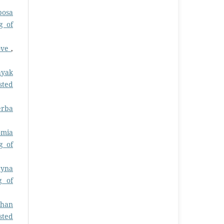
bosa
g of
rove
,
ayak
sted
erba
omia
g of
gyna
g of
uhan
sted