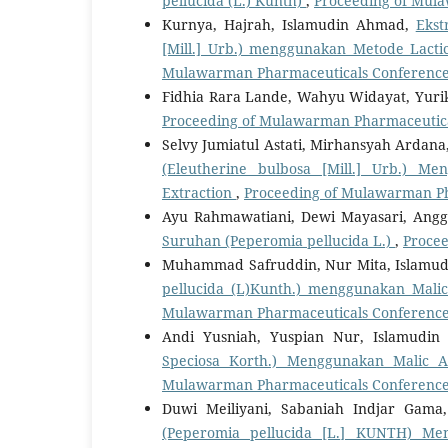
pellucida (L.) Kunth)
,
Proceeding of Mula
Kurnya, Hajrah, Islamudin Ahmad,
Ekst
[Mill.] Urb.) menggunakan Metode Lacti
Mulawarman Pharmaceuticals Conferences:
Fidhia Rara Lande, Wahyu Widayat, Yuri
Proceeding of Mulawarman Pharmaceutical
Selvy Jumiatul Astati, Mirhansyah Ardan
(Eleutherine bulbosa [Mill.] Urb.) M
Extraction
,
Proceeding of Mulawarman Pha
Ayu Rahmawatiani, Dewi Mayasari, Angg
Suruhan (Peperomia pellucida L.)
,
Procee
Muhammad Safruddin, Nur Mita, Islamu
pellucida (L)Kunth.) menggunakan Malic
Mulawarman Pharmaceuticals Conferences:
Andi Yusniah, Yuspian Nur, Islamudi
Speciosa Korth.) Menggunakan Malic A
Mulawarman Pharmaceuticals Conferences:
Duwi Meiliyani, Sabaniah Indjar Gam
(Peperomia pellucida [L.] KUNTH) Men