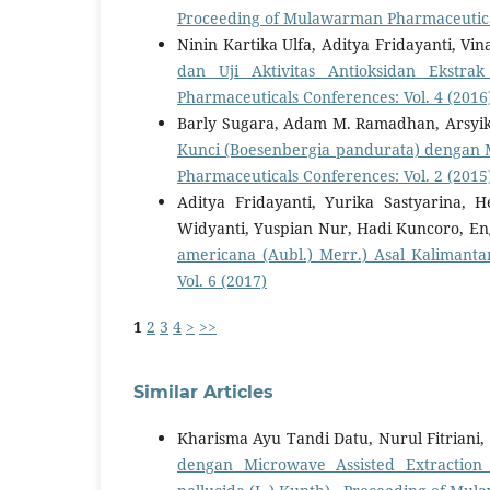
Proceeding of Mulawarman Pharmaceutical
Ninin Kartika Ulfa, Aditya Fridayanti, Vi
dan Uji Aktivitas Antioksidan Ekstra
Pharmaceuticals Conferences: Vol. 4 (2016
Barly Sugara, Adam M. Ramadhan, Arsyi
Kunci (Boesenbergia pandurata) dengan Me
Pharmaceuticals Conferences: Vol. 2 (2015
Aditya Fridayanti, Yurika Sastyarina
Widyanti, Yuspian Nur, Hadi Kuncoro, En
americana (Aubl.) Merr.) Asal Kaliman
Vol. 6 (2017)
1
2
3
4
>
>>
Similar Articles
Kharisma Ayu Tandi Datu, Nurul Fitriani
dengan Microwave Assisted Extraction