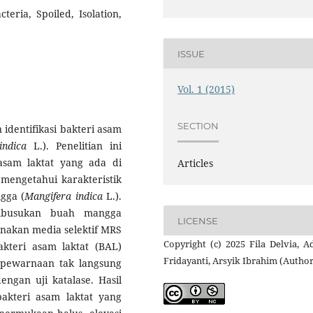
teria, Spoiled, Isolation,
ISSUE
Vol. 1 (2015)
SECTION
 identifikasi bakteri asam
indica
L.). Penelitian ini
asam laktat yang ada di
Articles
mengetahui karakteristik
gga (
Mangifera indica
L.).
mbusukan buah mangga
LICENSE
nakan media selektif MRS
Copyright (c) 2025 Fila Delvia, A
akteri asam laktat (BAL)
Fridayanti, Arsyik Ibrahim (Author
 pewarnaan tak langsung
ngan uji katalase. Hasil
bakteri asam laktat yang