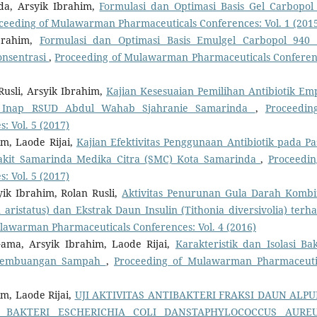
da, Arsyik Ibrahim,
Formulasi dan Optimasi Basis Gel Carbopol
ceeding of Mulawarman Pharmaceuticals Conferences: Vol. 1 (201
brahim,
Formulasi dan Optimasi Basis Emulgel Carbopol 940
onsentrasi
,
Proceeding of Mulawarman Pharmaceuticals Conferen
Rusli, Arsyik Ibrahim,
Kajian Kesesuaian Pemilihan Antibiotik Emp
wat Inap RSUD Abdul Wahab Sjahranie Samarinda
,
Proceedin
 Vol. 5 (2017)
im, Laode Rijai,
Kajian Efektivitas Penggunaan Antibiotik pada Pa
Sakit Samarinda Medika Citra (SMC) Kota Samarinda
,
Proceedin
 Vol. 5 (2017)
yik Ibrahim, Rolan Rusli,
Aktivitas Penurunan Gula Darah Kombi
ristatus) dan Ekstrak Daun Insulin (Tithonia diversivolia) terh
lawarman Pharmaceuticals Conferences: Vol. 4 (2016)
ama, Arsyik Ibrahim, Laode Rijai,
Karakteristik dan Isolasi Bak
s Pembuangan Sampah
,
Proceeding of Mulawarman Pharmaceuti
im, Laode Rijai,
UJI AKTIVITAS ANTIBAKTERI FRAKSI DAUN ALP
P BAKTERI ESCHERICHIA COLI DANSTAPHYLOCOCCUS AUR