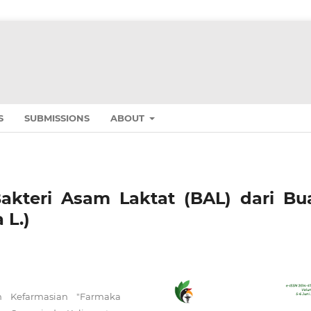
S
SUBMISSIONS
ABOUT
 Bakteri Asam Laktat (BAL) dari Bu
 L.)
n Kefarmasian "Farmaka