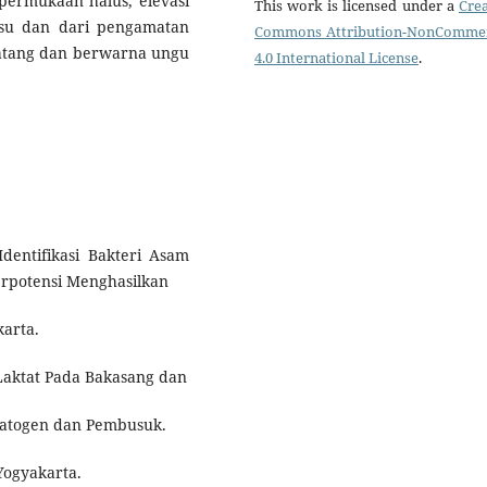
permukaan halus, elevasi
This work is licensed under a
Crea
usu dan dari pengamatan
Commons Attribution-NonCommer
atang dan berwarna ungu
4.0 International License
.
, Identifikasi Bakteri Asam
rpotensi Menghasilkan
karta.
 Laktat Pada Bakasang dan
Patogen dan Pembusuk.
Yogyakarta.