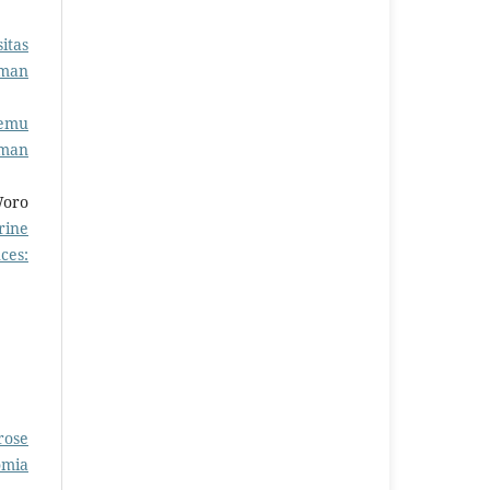
itas
rman
Temu
rman
Woro
rine
ces:
rose
omia