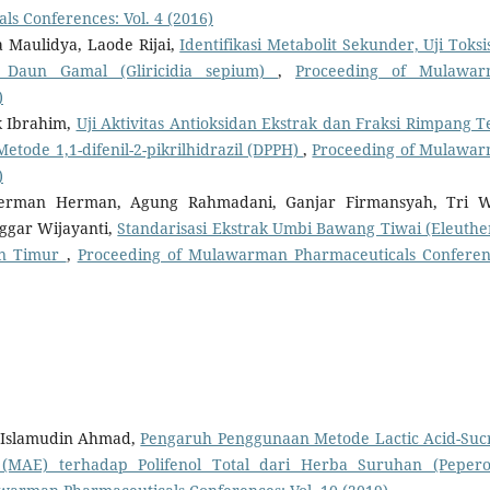
s Conferences: Vol. 4 (2016)
na Maulidya, Laode Rijai,
Identifikasi Metabolit Sekunder, Uji Toksis
k Daun Gamal (Gliricidia sepium)
,
Proceeding of Mulawa
)
k Ibrahim,
Uji Aktivitas Antioksidan Ekstrak dan Fraksi Rimpang 
tode 1,1-difenil-2-pikrilhidrazil (DPPH)
,
Proceeding of Mulawa
)
, Herman Herman, Agung Rahmadani, Ganjar Firmansyah, Tri 
ggar Wijayanti,
Standarisasi Ekstrak Umbi Bawang Tiwai (Eleuthe
tan Timur
,
Proceeding of Mulawarman Pharmaceuticals Conferen
, Islamudin Ahmad,
Pengaruh Penggunaan Metode Lactic Acid-Suc
 (MAE) terhadap Polifenol Total dari Herba Suruhan (Peper