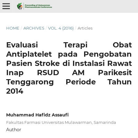
HOME
/
ARCHIVES
/
VOL. 4 (2016)
/
Articles
Evaluasi Terapi Obat
Antiplatelet pada Pengobatan
Pasien Stroke di Instalasi Rawat
Inap RSUD AM Parikesit
Tenggarong Periode Tahun
2014
Muhammad Hafidz Assaufi
Fakultas Farmasi Universitas Mulawarman, Samarinda
Author