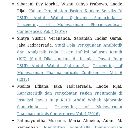
Sibarani Evy Morita, Wisnu Cahyo Prabowo, Laode
Rijai,
Kajian Pengobatan Pasien Kanker Serviks Di
RSUD Abdul Wahab Sjahranie Samarinda
,
Proceeding of Mulawarman Pharmaceuticals
Conferences: Vol. 4 (2016)
Sintya Yustira Verananda, Sabaniah Indjar Gama,
Jaka Fadraersada,
Studi Pola Penggunaan Antibiotik
dan Analgesik Pada Pasien Infeksi Saluran Kemih
(ISK) (Studi Dilaksanakan di Instalasi Rawat Inap
RSUD Abdul Wahab Sjahranie)
,
Proceeding of
Mulawarman Pharmaceuticals Conferences: Vol. 6
(2017)
Meilita Efliana, Jaka Fadraersada, Laode Rijai,
Karakteristik dan Pengobatan Pasien Pneumonia di
Instalasi Rawat Inap RSUD Abdul Wahab Sjahranie
Samarinda
,
Proceeding of Mulawarman
Pharmaceuticals Conferences: Vol. 4 (2016)
Rahmayunitha Muriana, Maria Almeida, Adam M.
Ramadhan,
Identifikasi Potentially Inappropriate