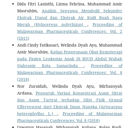
Dida Fitri Lanisthi, Lizma Febrina, Muhammad Amir
Masruhim,
Analisis Senyawa Metabolit Sekunder
Ekstrak Etanol dan Ekstrak Air Kulit Buah Naga
Merah (Hylocereus polyrhizus)
,
Proceeding of
Mulawarman Pharmaceuticals Conferences: Vol. 2
(2015)
Andi Cindy Fatikasari, Welinda Dyah Ayu, Muhammad
Amir Masruhim,
Kajian Penggunaan Obat Kemoterapi
pada Pasien Leukemia Anak Di RSUD Abdul Wahab
Sjahranie Kota Samarinda
,
Proceeding of
Mulawarman Pharmaceuticals Conferences: Vol. 8
(2018)
Nor Zuraidah, Welinda Dyah Ayu, Mirhansyah
Ardana,
Pengaruh Variasi Konsentrasi Asam Sitrat
dan Asam Tartrat terhadap Sifat Fisik Granul
Effervescent dari Ekstrak Daun Nangka (Artocarpus
heterophyllus L.)
,
Proceeding of Mulawarman
Pharmaceuticals Conferences: Vol. 8 (2018)
Uswatun Hasanah, Mirhansyah Ardana, Rolan Rusli,