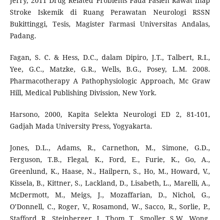
Jerry, 2011 Drug Related Problems Pada Pasien Rawat Inap
Stroke Iskemik di Ruang Perawatan Neurologi RSSN
Bukittinggi, Tesis, Magister Farmasi Universitas Andalas,
Padang.
Fagan, S. C. & Hess, D.C., dalam Dipiro, J.T., Talbert, R.I.,
Yee, G.C., Matzke, G.R., Wells, B.G., Posey, L.M. 2008.
Pharmacotherapy A Pathophysiologic Approach, Mc Graw
Hill, Medical Publishing Divission, New York.
Harsono, 2000, Kapita Selekta Neurologi ED 2, 81-101,
Gadjah Mada University Press, Yogyakarta.
Jones, D.L., Adams, R., Carnethon, M., Simone, G.D.,
Ferguson, T.B., Flegal, K., Ford, E., Furie, K., Go, A.,
Greenlund, K., Haase, N., Hailpern, S., Ho, M., Howard, V.,
Kissela, B., Kittner, S., Lackland, D., Lisabeth, L., Marelli, A.,
McDermott, M., Meigs, J., Mozaffarian, D., Nichol, G.,
O’Donnell, C., Roger, V., Rosamond, W., Sacco, R., Sorlie, P.,
Stafford, R., Steinberger, J., Thom, T., Smoller, S.W., Wong,