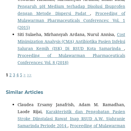
Pengaruh pH Medium terhadap Disolusi Ibuprofen
dengan Metode Dispersi Padat
,
Proceeding of
Mulawarman Pharmaceuticals Conferences: Vol. 1
(2015)
Siti Sulaeha, Mirhansyah Ardana, Nurul Annisa,
Cost
Minimization Analysis (CMA) Antibiotika Pasien Infeksi
Saluran Kemih (ISK) Di RSUD Kota Samarinda
,
Proceeding of Mulawarman Pharmaceuticals
Conferences: Vol. 8 (2018)
1
2
3
4
5
>
>>
Similar Articles
Claudea Ersamy Janafrish, Adam M. Ramadhan,
Laode Rijai,
Karakteristik dan Pengobatan Pasien
Stroke Diinstalasi Rawat Inap RSUD A.W. Sjahranie
Samarinda Periode 2014
,
Proceeding of Mulawarman