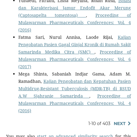
Yunaedi, Fitriani, Lisna Meylina, Rolan Rusli,
Isolasi
dan Karakterisasi Jamur Endofit Akar Merung
(Captosapelta tomentosa)
,
Proceeding of
Mulawarman Pharmaceuticals Conferences: Vol. 4
(2016)
Fatma Sari, Nurul Annisa, Laode Rijai,
Kajian
Pengobatan Pasien Gagal Ginjal Kronik di Rumah Sakit
Samarinda Medika Citra (SMC)
,
Proceeding of
Mulawarman Pharmaceuticals Conferences: Vol. 6
(2017)
Mega Shinta, Sabaniah Indjar Gama, Adam M.
Ramadhan,
Kajian Pengobatan dan Kepatuhan Pasien
Multidrug-Resistant Tuberculosis (MDR-TB) di RSUD
A.W Sjahranie Samarinda
,
Proceeding of
Mulawarman Pharmaceuticals Conferences: Vol. 4
(2016)
1-10 of 403
NEXT
You may also
start an advanced similarity search
for this