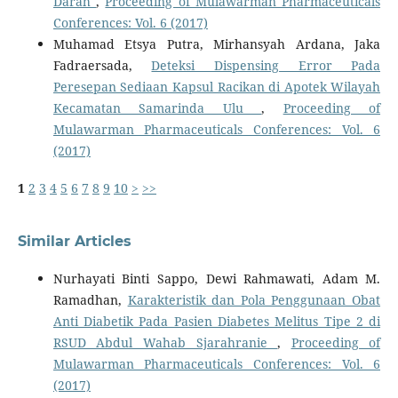
Darah
,
Proceeding of Mulawarman Pharmaceuticals
Conferences: Vol. 6 (2017)
Muhamad Etsya Putra, Mirhansyah Ardana, Jaka
Fadraersada,
Deteksi Dispensing Error Pada
Peresepan Sediaan Kapsul Racikan di Apotek Wilayah
Kecamatan Samarinda Ulu
,
Proceeding of
Mulawarman Pharmaceuticals Conferences: Vol. 6
(2017)
1
2
3
4
5
6
7
8
9
10
>
>>
Similar Articles
Nurhayati Binti Sappo, Dewi Rahmawati, Adam M.
Ramadhan,
Karakteristik dan Pola Penggunaan Obat
Anti Diabetik Pada Pasien Diabetes Melitus Tipe 2 di
RSUD Abdul Wahab Sjarahranie
,
Proceeding of
Mulawarman Pharmaceuticals Conferences: Vol. 6
(2017)