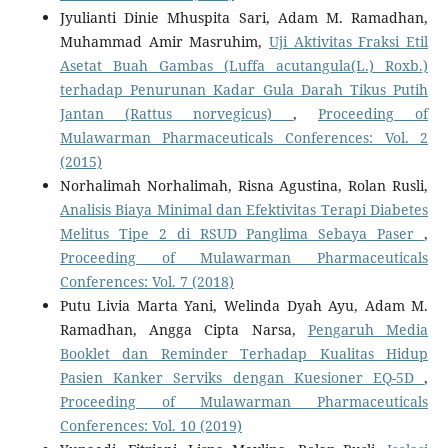
Jyulianti Dinie Mhuspita Sari, Adam M. Ramadhan,
Muhammad Amir Masruhim,
Uji Aktivitas Fraksi Etil
Asetat Buah Gambas (Luffa acutangula(L.) Roxb.)
terhadap Penurunan Kadar Gula Darah Tikus Putih
Jantan (Rattus norvegicus)
,
Proceeding of
Mulawarman Pharmaceuticals Conferences: Vol. 2
(2015)
Norhalimah Norhalimah, Risna Agustina, Rolan Rusli,
Analisis Biaya Minimal dan Efektivitas Terapi Diabetes
Melitus Tipe 2 di RSUD Panglima Sebaya Paser
,
Proceeding of Mulawarman Pharmaceuticals
Conferences: Vol. 7 (2018)
Putu Livia Marta Yani, Welinda Dyah Ayu, Adam M.
Ramadhan, Angga Cipta Narsa,
Pengaruh Media
Booklet dan Reminder Terhadap Kualitas Hidup
Pasien Kanker Serviks dengan Kuesioner EQ-5D
,
Proceeding of Mulawarman Pharmaceuticals
Conferences: Vol. 10 (2019)