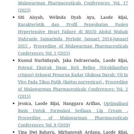
Mulawarman Pharmaceuticals Conferences: Vol. 17
(2023)
Siti Aisyah, Welinda Dyah Ayu, Laode Rijai,
Karakteristik dan Profil Pengobatan Pasien
Hypertensive Heart Failure di RSUD Abdul Wahab
Sjahranie Samarinda Periode Januari 2014-Januari
2015
,
Proceeding of Mulawarman Pharmaceuticals
Conferences: Vol. 1 (2015)
Kusnul Nurhidayah, Jaka Fadraersada, Laode Rijai,
Potensi Ekstrak Daun Keji Beling (Strobilanthes
crispus) Sebagai Penurun Kadar Glukosa Darah: Uji In
Vivo Pada Tikus Putih (Rattus norvegicus)
,
Proceeding
of Mulawarman Pharmaceuticals Conferences: Vol. 2
(2015)
Jessica, Laode Rijai, Hanggara Arifian,
Optimalisasi
Basis Untuk Formulasi Sediaan Lip Cream
,
Proceeding of Mulawarman Pharmaceuticals
Conferences: Vol. 8 (2018)
Tina Dwi Rahayu, Mirhansyah Ardana, Laode Rijai,