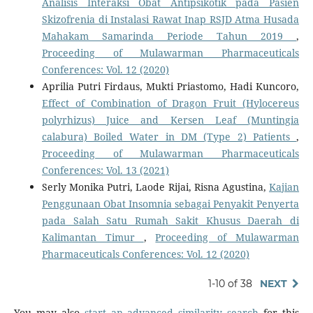
Analisis Interaksi Obat Antipsikotik pada Pasien
Skizofrenia di Instalasi Rawat Inap RSJD Atma Husada
Mahakam Samarinda Periode Tahun 2019
,
Proceeding of Mulawarman Pharmaceuticals
Conferences: Vol. 12 (2020)
Aprilia Putri Firdaus, Mukti Priastomo, Hadi Kuncoro,
Effect of Combination of Dragon Fruit (Hylocereus
polyrhizus) Juice and Kersen Leaf (Muntingia
calabura) Boiled Water in DM (Type 2) Patients
,
Proceeding of Mulawarman Pharmaceuticals
Conferences: Vol. 13 (2021)
Serly Monika Putri, Laode Rijai, Risna Agustina,
Kajian
Penggunaan Obat Insomnia sebagai Penyakit Penyerta
pada Salah Satu Rumah Sakit Khusus Daerah di
Kalimantan Timur
,
Proceeding of Mulawarman
Pharmaceuticals Conferences: Vol. 12 (2020)
1-10 of 38
NEXT
You may also
start an advanced similarity search
for this