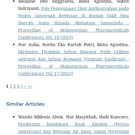
Meilanie Dwi Anggraeni, Risna Agustina, Niken
Indriyanti,
Pola Penggunaan Obat Antikonvulsan pada
Pasien Gangguan Kejiwaan di Rumah Sakit Jiwa
Daerah Atma Husada Mahakam Samarinda
,
Proceeding of Mulawarman Pharmaceuticals
Conferences: Vol. 10 (2019)
Nur Aulia, Novita Eka Kartab Putri, Risna Agustina,
Skrinning Fitokimia Infusa Bawang Putih (Allium
sativum) dan Infusa Kemangi (Ocimum basilicum)
,
Proceeding of Mulawarman Pharmaceuticals
Conferences: Vol. 17 (2023)
1
2
3
4
5
>
>>
Similar Articles
Wanda Millenia Alwie, Nur Masyithah, Hadi Kuncoro,
Pemberian Kombinasi Buah Alpukat (Persea
americana) dan Rebusan Air Daun Salam (Syzygium