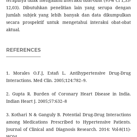
terapinya tidak mengalami interaksi obat-obat (95% CI 1,33-
12,03). Dibutuhkan penelitian lain yang serupa dengan
jumlah subjek yang lebih banyak dan data dikumpulkan
secara prospektif untuk mengetahui interaksi obat-obat
aktual.
REFERENCES
1. Morales O.F.J, Estañ L. Antihypertensive Drug-Drug
Interactions. Med Clin. 2005;124:782–9.
2. Gupta R. Burden of Coronary Heart Disease in India.
Indian Heart J. 2005;57:632–8
3. Kothari N & Ganguly B. Potential Drug-Drug Interactions
among Medications Prescribed to Hypertensive Patients.
Journal of Clinical and Diagnosis Research. 2014: Vol-8(11)-
HC04.