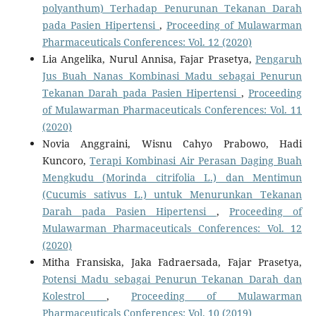
polyanthum) Terhadap Penurunan Tekanan Darah
pada Pasien Hipertensi
,
Proceeding of Mulawarman
Pharmaceuticals Conferences: Vol. 12 (2020)
Lia Angelika, Nurul Annisa, Fajar Prasetya,
Pengaruh
Jus Buah Nanas Kombinasi Madu sebagai Penurun
Tekanan Darah pada Pasien Hipertensi
,
Proceeding
of Mulawarman Pharmaceuticals Conferences: Vol. 11
(2020)
Novia Anggraini, Wisnu Cahyo Prabowo, Hadi
Kuncoro,
Terapi Kombinasi Air Perasan Daging Buah
Mengkudu (Morinda citrifolia L.) dan Mentimun
(Cucumis sativus L.) untuk Menurunkan Tekanan
Darah pada Pasien Hipertensi
,
Proceeding of
Mulawarman Pharmaceuticals Conferences: Vol. 12
(2020)
Mitha Fransiska, Jaka Fadraersada, Fajar Prasetya,
Potensi Madu sebagai Penurun Tekanan Darah dan
Kolestrol
,
Proceeding of Mulawarman
Pharmaceuticals Conferences: Vol. 10 (2019)