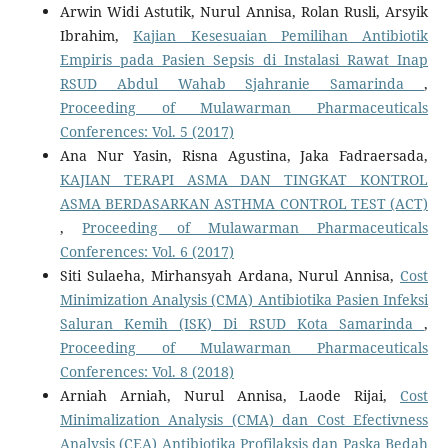
Arwin Widi Astutik, Nurul Annisa, Rolan Rusli, Arsyik
Ibrahim,
Kajian Kesesuaian Pemilihan Antibiotik
Empiris pada Pasien Sepsis di Instalasi Rawat Inap
RSUD Abdul Wahab Sjahranie Samarinda
,
Proceeding of Mulawarman Pharmaceuticals
Conferences: Vol. 5 (2017)
Ana Nur Yasin, Risna Agustina, Jaka Fadraersada,
KAJIAN TERAPI ASMA DAN TINGKAT KONTROL
ASMA BERDASARKAN ASTHMA CONTROL TEST (ACT)
,
Proceeding of Mulawarman Pharmaceuticals
Conferences: Vol. 6 (2017)
Siti Sulaeha, Mirhansyah Ardana, Nurul Annisa,
Cost
Minimization Analysis (CMA) Antibiotika Pasien Infeksi
Saluran Kemih (ISK) Di RSUD Kota Samarinda
,
Proceeding of Mulawarman Pharmaceuticals
Conferences: Vol. 8 (2018)
Arniah Arniah, Nurul Annisa, Laode Rijai,
Cost
Minimalization Analysis (CMA) dan Cost Efectivness
Analysis (CEA) Antibiotika Profilaksis dan Paska Bedah