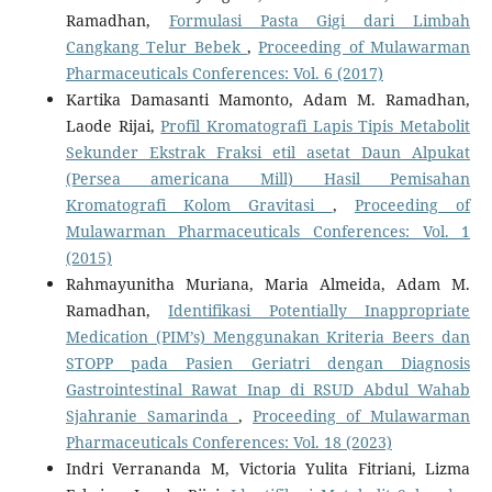
Ramadhan,
Formulasi Pasta Gigi dari Limbah
Cangkang Telur Bebek
,
Proceeding of Mulawarman
Pharmaceuticals Conferences: Vol. 6 (2017)
Kartika Damasanti Mamonto, Adam M. Ramadhan,
Laode Rijai,
Profil Kromatografi Lapis Tipis Metabolit
Sekunder Ekstrak Fraksi etil asetat Daun Alpukat
(Persea americana Mill) Hasil Pemisahan
Kromatografi Kolom Gravitasi
,
Proceeding of
Mulawarman Pharmaceuticals Conferences: Vol. 1
(2015)
Rahmayunitha Muriana, Maria Almeida, Adam M.
Ramadhan,
Identifikasi Potentially Inappropriate
Medication (PIM’s) Menggunakan Kriteria Beers dan
STOPP pada Pasien Geriatri dengan Diagnosis
Gastrointestinal Rawat Inap di RSUD Abdul Wahab
Sjahranie Samarinda
,
Proceeding of Mulawarman
Pharmaceuticals Conferences: Vol. 18 (2023)
Indri Verrananda M, Victoria Yulita Fitriani, Lizma