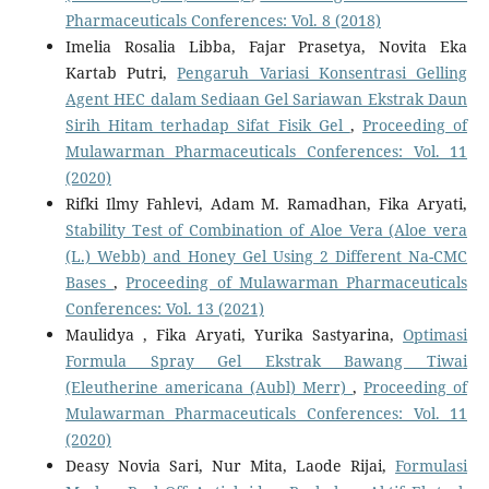
Pharmaceuticals Conferences: Vol. 8 (2018)
Imelia Rosalia Libba, Fajar Prasetya, Novita Eka
Kartab Putri,
Pengaruh Variasi Konsentrasi Gelling
Agent HEC dalam Sediaan Gel Sariawan Ekstrak Daun
Sirih Hitam terhadap Sifat Fisik Gel
,
Proceeding of
Mulawarman Pharmaceuticals Conferences: Vol. 11
(2020)
Rifki Ilmy Fahlevi, Adam M. Ramadhan, Fika Aryati,
Stability Test of Combination of Aloe Vera (Aloe vera
(L.) Webb) and Honey Gel Using 2 Different Na-CMC
Bases
,
Proceeding of Mulawarman Pharmaceuticals
Conferences: Vol. 13 (2021)
Maulidya , Fika Aryati, Yurika Sastyarina,
Optimasi
Formula Spray Gel Ekstrak Bawang Tiwai
(Eleutherine americana (Aubl) Merr)
,
Proceeding of
Mulawarman Pharmaceuticals Conferences: Vol. 11
(2020)
Deasy Novia Sari, Nur Mita, Laode Rijai,
Formulasi