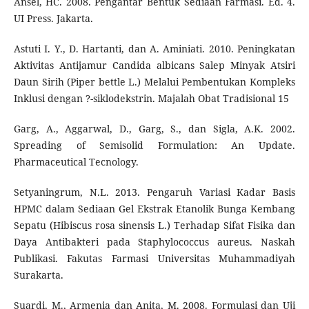
Ansel, HC. 2008. Pengantar Bentuk Sediaan Farmasi. Ed. 4.
UI Press. Jakarta.
Astuti I. Y., D. Hartanti, dan A. Aminiati. 2010. Peningkatan
Aktivitas Antijamur Candida albicans Salep Minyak Atsiri
Daun Sirih (Piper bettle L.) Melalui Pembentukan Kompleks
Inklusi dengan ?-siklodekstrin. Majalah Obat Tradisional 15
Garg, A., Aggarwal, D., Garg, S., dan Sigla, A.K. 2002.
Spreading of Semisolid Formulation: An Update.
Pharmaceutical Tecnology.
Setyaningrum, N.L. 2013. Pengaruh Variasi Kadar Basis
HPMC dalam Sediaan Gel Ekstrak Etanolik Bunga Kembang
Sepatu (Hibiscus rosa sinensis L.) Terhadap Sifat Fisika dan
Daya Antibakteri pada Staphylococcus aureus. Naskah
Publikasi. Fakutas Farmasi Universitas Muhammadiyah
Surakarta.
Suardi, M., Armenia dan Anita, M. 2008. Formulasi dan Uji