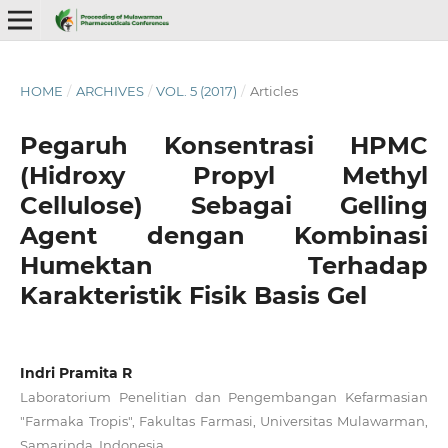
HOME
/
ARCHIVES
/
VOL. 5 (2017)
/
Articles
Pegaruh Konsentrasi HPMC
(Hidroxy Propyl Methyl
Cellulose) Sebagai Gelling
Agent dengan Kombinasi
Humektan Terhadap
Karakteristik Fisik Basis Gel
Indri Pramita R
Laboratorium Penelitian dan Pengembangan Kefarmasian
"Farmaka Tropis", Fakultas Farmasi, Universitas Mulawarman,
Samarinda, Indonesia