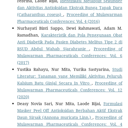
Febrina, Laode Rijai,
Identifikasi Metabolit Sekunder
dan Aktivitas Antioksidan Ekstrak Bunga Tapak Dara
(Catharanthus roseus)
,
Proceeding of Mulawarman
Pharmaceuticals Conferences: Vol. 4 (2016)
Nurhayati Binti Sappo, Dewi Rahmawati, Adam M.
Ramadhan,
Karakteristik dan Pola Penggunaan Obat
Anti Diabetik Pada Pasien Diabetes Melitus Tipe 2 di
RSUD Abdul Wahab Sjarahranie
,
Proceeding of
Mulawarman Pharmaceuticals Conferences: Vol. 6
(2017)
Yustika Rahayu, Nur Mita, Yurika Sastyarina,
Studi
Literatur: Tanaman yang Memiliki Aktivitas Peluruh
Kalsium Batu Ginjal Secara In Vitro
,
Proceeding of
Mulawarman Pharmaceuticals Conferences: Vol. 12
(2020)
Deasy Novia Sari, Nur Mita, Laode Rijai,
Formulasi
Masker Peel Off Antioksidan Berbahan Aktif Ekstrak
Daun Sirsak (Annona muricata Linn.)
,
Proceeding of
Mulawarman Pharmaceuticals Conferences: Vol. 4