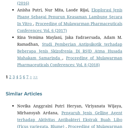
(2016)
Anisha Putri, Nur Mita, Laode Rijai,
Eksplorasi Jenis
Pisang Sebagai Penurun Keasaman Lambung Secara
In Vitro
,
Proceeding of Mulawarman Pharmaceuticals
Conferences: Vol. 6 (2017)
Rina Yemima Maylani, Jaka Fadraersada, Adam M.
Ramadhan,
Studi Pemberian Antipsikotik terhadap
Beberapa Jenis Skizofrenia Di RSJD Atma Husada
Mahakam Samarinda
,
Proceeding of Mulawarman
Pharmaceuticals Conferences: Vol. 8 (2018)
1
2
3
4
5
6
7
>
>>
Similar Articles
Novika Anggraini Putri Heryan, Viriyanata Wijaya,
Mirhansyah Ardana,
Pengaruh Jenis Gelling Agent
terhadap Aktivitas Antibakteri Ekstrak Buah Libo
(Ficus variegata, Blume)
,
Proceeding of Mulawarman