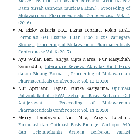
Masker Peel Off Antioksidan Berbahan Aktif Ekstrak
Daun Sirsak (Annona muricata Linn.)
,
Proceeding of
Mulawarman Pharmaceuticals Conferences: Vol. 4
(2016)
M. Rizky Zakaria B.A., Lizma Febrina, Rolan Rusli,
Formulasi Gel Ekstrak Buah Libo (Ficus variegata
Blume)
,
Proceeding of Mulawarman Pharmaceuticals
Conferences: Vol. 6 (2017)
Ayu Wulan Dari, Angga Cipta Narsa, Nur Masyithah
Zamruddin,
Literature Review: Aktivitas Kulit Jeruk
dalam Bidang Farmasi
,
Proceeding of Mulawarman
Pharmaceuticals Conferences: Vol. 12 (2020)
Nur Aprilianti, Hajrah, Yurika Sastyarina,
Optimasi
Polivinilalkohol (PVA) Sebagai Basis Sediaan Gel
Antijerawat
,
Proceeding of Mulawarman
Pharmaceuticals Conferences: Vol. 11 (2020)
Merry Handayani, Nur Mita, Arsyik Ibrahim,
Formulasi dan Optimasi Basis Emulgel Carbopol 940
dan Trietanolamin dengan Berbagai Variasi