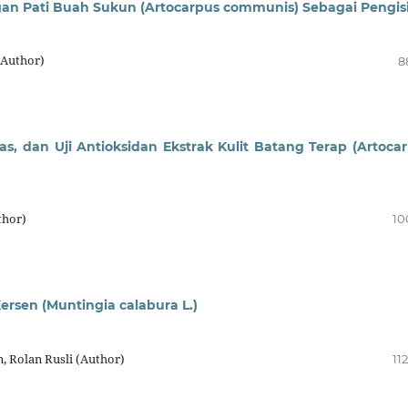
gan Pati Buah Sukun (Artocarpus communis) Sebagai Pengis
(Author)
8
itas, dan Uji Antioksidan Ekstrak Kulit Batang Terap (Artoca
thor)
10
Kersen (Muntingia calabura L.)
n, Rolan Rusli (Author)
11