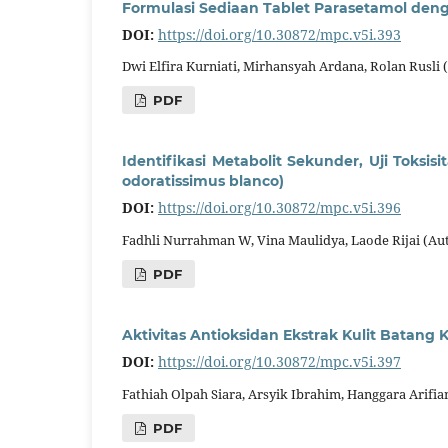
Formulasi Sediaan Tablet Parasetamol den
DOI:
https://doi.org/10.30872/mpc.v5i.393
Dwi Elfira Kurniati, Mirhansyah Ardana, Rolan Rusli 
PDF
Identifikasi Metabolit Sekunder, Uji Toksis
odoratissimus blanco)
DOI:
https://doi.org/10.30872/mpc.v5i.396
Fadhli Nurrahman W, Vina Maulidya, Laode Rijai (Au
PDF
Aktivitas Antioksidan Ekstrak Kulit Batang 
DOI:
https://doi.org/10.30872/mpc.v5i.397
Fathiah Olpah Siara, Arsyik Ibrahim, Hanggara Arifia
PDF