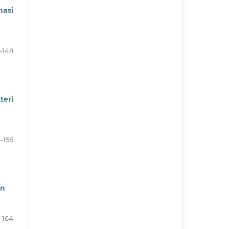
nasi
-148
teri
-156
en
-164