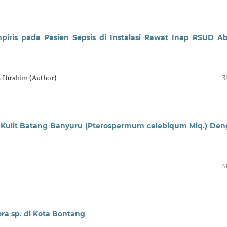
mpiris pada Pasien Sepsis di Instalasi Rawat Inap RSUD A
k Ibrahim (Author)
3
nol Kulit Batang Banyuru (Pterospermum celebiqum Miq.) De
4
ora sp. di Kota Bontang