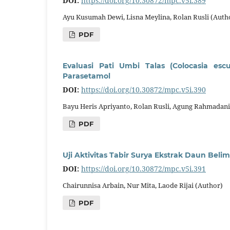
DOI:
https://doi.org/10.30872/mpc.v5i.389
Ayu Kusumah Dewi, Lisna Meylina, Rolan Rusli (Auth
PDF
Evaluasi Pati Umbi Talas (Colocasia es
Parasetamol
DOI:
https://doi.org/10.30872/mpc.v5i.390
Bayu Heris Apriyanto, Rolan Rusli, Agung Rahmadani
PDF
Uji Aktivitas Tabir Surya Ekstrak Daun Belim
DOI:
https://doi.org/10.30872/mpc.v5i.391
Chairunnisa Arbain, Nur Mita, Laode Rijai (Author)
PDF