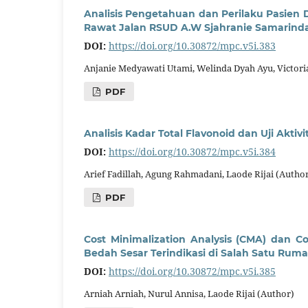
Analisis Pengetahuan dan Perilaku Pasien D
Rawat Jalan RSUD A.W Sjahranie Samarind
DOI:
https://doi.org/10.30872/mpc.v5i.383
Anjanie Medyawati Utami, Welinda Dyah Ayu, Victoria 
PDF
Analisis Kadar Total Flavonoid dan Uji Aktiv
DOI:
https://doi.org/10.30872/mpc.v5i.384
Arief Fadillah, Agung Rahmadani, Laode Rijai (Autho
PDF
Cost Minimalization Analysis (CMA) dan Cos
Bedah Sesar Terindikasi di Salah Satu Rum
DOI:
https://doi.org/10.30872/mpc.v5i.385
Arniah Arniah, Nurul Annisa, Laode Rijai (Author)