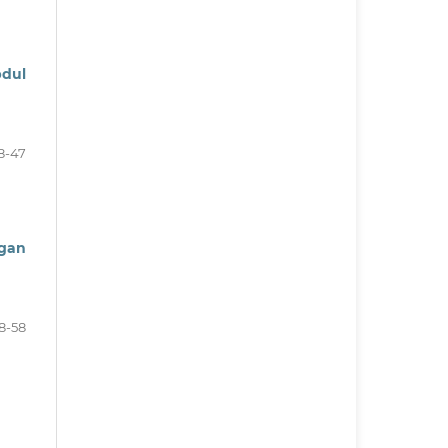
bdul
8-47
ngan
8-58