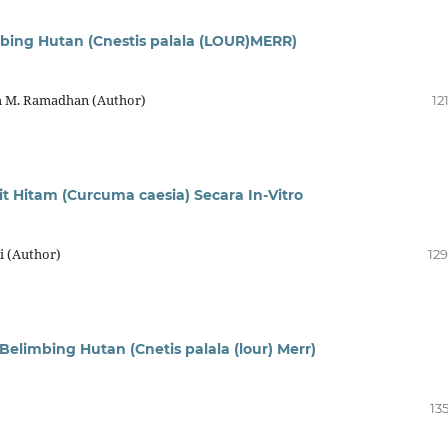
imbing Hutan (Cnestis palala (LOUR)MERR)
m M. Ramadhan (Author)
12
t Hitam (Curcuma caesia) Secara In-Vitro
ai (Author)
129
elimbing Hutan (Cnetis palala (lour) Merr)
13