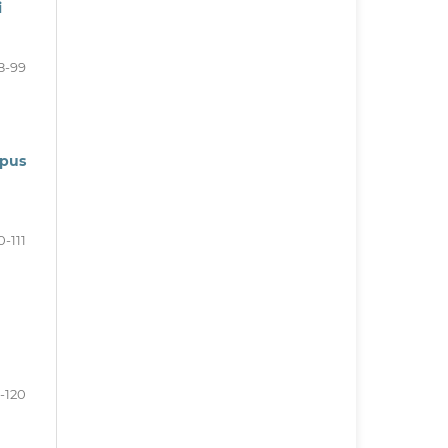
i
8-99
rpus
0-111
2-120