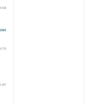
9-68
blet
9-79
0-87