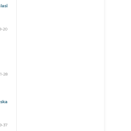
lasi
9-20
21-28
aska
9-37