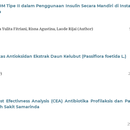
M Tipe II dalam Penggunaan Insulin Secara Mandiri di Insta
a
Yulita Fitriani, Risna Agustina, Laode Rijai (Author)
itas Antioksidan Ekstrak Daun Kelubut (Passiflora foetida L.)
r)
t Efectivness Analysis (CEA) Antibiotika Profilaksis dan P
ah Sakit Samarinda
2