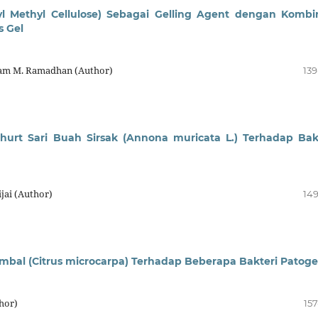
l Methyl Cellulose) Sebagai Gelling Agent dengan Kombi
s Gel
 Adam M. Ramadhan (Author)
139
oghurt Sari Buah Sirsak (Annona muricata L.) Terhadap Bak
jai (Author)
149
Sambal (Citrus microcarpa) Terhadap Beberapa Bakteri Patog
hor)
157