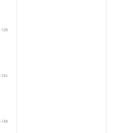
1-128
-134
5-138