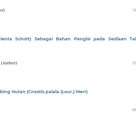
or)
5
culenta Schott) Sebagai Bahan Pengisi pada Sediaan Ta
 (Author)
6
bing Hutan (Cnestis palala (Lour.) Merr)
8