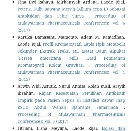
Tina Dwi Rahayu, Mirhansyah Ardana, Laode Rijai,
Potensi Kulit Bawang Merah (Allium cepa L) Sebagai
Antoksidan dan Tabir Surya
,
Proceeding of
Mulawarman Pharmaceuticals Conferences: Vol. 6
(2017)
Kartika Damasanti Mamonto, Adam M. Ramadhan,
Laode Rijai,
Profil Kromatografi Lapis Tipis Metabolit
Sekunder Ekstrak Fraksi etil asetat Daun Alpukat
(Persea americana Mill) Hasil Pemisahan
Kromatografi Kolom Gravitasi
,
Proceeding of
Mulawarman Pharmaceuticals Conferences: Vol. 1
(2015)
Arwin Widi Astutik, Nurul Annisa, Rolan Rusli, Arsyik
Ibrahim,
Kajian Kesesuaian Pemilihan Antibiotik
Empiris pada Pasien Sepsis di Instalasi Rawat Inap
RSUD Abdul Wahab Sjahranie Samarinda
,
Proceeding of Mulawarman Pharmaceuticals
Conferences: Vol. 5 (2017)
Fitriani, Lisna Meylina, Laode Rijai,
Isolasi dan