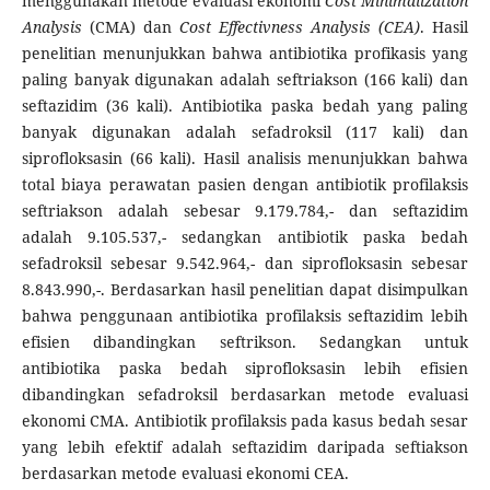
menggunakan metode evaluasi ekonomi
Cost Minimalization
Analysis
(CMA) dan
Cost Effectivness Analysis (CEA)
. Hasil
penelitian menunjukkan bahwa antibiotika profikasis yang
paling banyak digunakan adalah seftriakson (166 kali) dan
seftazidim (36 kali). Antibiotika paska bedah yang paling
banyak digunakan adalah sefadroksil (117 kali) dan
siprofloksasin (66 kali). Hasil analisis menunjukkan bahwa
total biaya perawatan pasien dengan antibiotik profilaksis
seftriakson adalah sebesar 9.179.784,- dan seftazidim
adalah 9.105.537,- sedangkan antibiotik paska bedah
sefadroksil sebesar 9.542.964,- dan siprofloksasin sebesar
8.843.990,-. Berdasarkan hasil penelitian dapat disimpulkan
bahwa penggunaan antibiotika profilaksis seftazidim lebih
efisien dibandingkan seftrikson. Sedangkan untuk
antibiotika paska bedah siprofloksasin lebih efisien
dibandingkan sefadroksil berdasarkan metode evaluasi
ekonomi CMA. Antibiotik profilaksis pada kasus bedah sesar
yang lebih efektif adalah seftazidim daripada seftiakson
berdasarkan metode evaluasi ekonomi CEA.