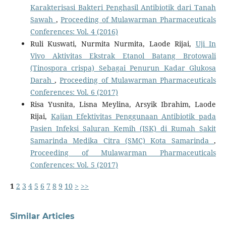
Karakterisasi Bakteri Penghasil Antibiotik dari Tanah
Sawah
,
Proceeding of Mulawarman Pharmaceuticals
Conferences: Vol. 4 (2016)
Ruli Kuswati, Nurmita Nurmita, Laode Rijai,
Uji In
Vivo Aktivitas Ekstrak Etanol Batang Brotowali
(Tinospora crispa) Sebagai Penurun Kadar Glukosa
Darah
,
Proceeding of Mulawarman Pharmaceuticals
Conferences: Vol. 6 (2017)
Risa Yusnita, Lisna Meylina, Arsyik Ibrahim, Laode
Rijai,
Kajian Efektivitas Penggunaan Antibiotik pada
Pasien Infeksi Saluran Kemih (ISK) di Rumah Sakit
Samarinda Medika Citra (SMC) Kota Samarinda
,
Proceeding of Mulawarman Pharmaceuticals
Conferences: Vol. 5 (2017)
1
2
3
4
5
6
7
8
9
10
>
>>
Similar Articles