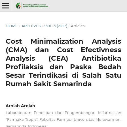
HOME
/
ARCHIVES
/
VOL. 5 (2017)
/
Articles
Cost Minimalization Analysis
(CMA) dan Cost Efectivness
Analysis (CEA) Antibiotika
Profilaksis dan Paska Bedah
Sesar Terindikasi di Salah Satu
Rumah Sakit Samarinda
Arniah Arniah
Laboratorium Penelitian dan Pengembangan Kefarmasian
"Farmaka Tropis", Fakultas Farmasi, Universitas Mulawarman,
Samarinda, Indonesia