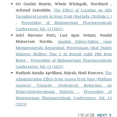
Sri Gustini Husein, Wiwin Winingsih, Nurdianti ,
Achmad Zainuddin,
The Effect of Location on Alfa
Tocopherol Levels in Noni Fruit (Morinda Citrifolia L.)
,
Proceeding of Mulawarman Pharmaceuticals
Conferences: Vol. 13 (2021)
Astri Harsono Putri, Lusi Agus Setiani, Naufal
Muharram Nurdin,
Analisis Faktor-Faktor yang
Mempengaruhi Kepatuhan Penggunaan Obat Pasien
Diabetes Mellitus Tipe 2 di Rumah Sakit PMI Kota
Bogor
,
Proceeding of Mulawarman Pharmaceuticals
Conferences: Vol. 13 (2021)
Nadiyah Amalia Aprilliani, Hajrah, Hadi Kuncoro,
The
Administration Effect from Guava Fruit Juice (Psidium
guajava) Towards Cholesterol Reduction on
Hypercholesterolemia Patients
,
Proceeding of
Mulawarman Pharmaceuticals Conferences: Vol. 13
(2021)
1-10 of 28
NEXT