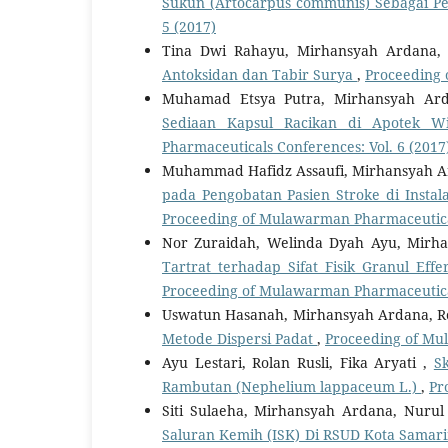
Sukun (Artocarpus communis) Sebagai Pe
5 (2017)
Tina Dwi Rahayu, Mirhansyah Ardana, 
Antoksidan dan Tabir Surya
,
Proceeding 
Muhamad Etsya Putra, Mirhansyah Ard
Sediaan Kapsul Racikan di Apotek 
Pharmaceuticals Conferences: Vol. 6 (2017
Muhammad Hafidz Assaufi, Mirhansyah
pada Pengobatan Pasien Stroke di Insta
Proceeding of Mulawarman Pharmaceutical
Nor Zuraidah, Welinda Dyah Ayu, Mirh
Tartrat terhadap Sifat Fisik Granul Ef
Proceeding of Mulawarman Pharmaceutical
Uswatun Hasanah, Mirhansyah Ardana, Ro
Metode Dispersi Padat
,
Proceeding of Mul
Ayu Lestari, Rolan Rusli, Fika Aryati ,
S
Rambutan (Nephelium lappaceum L.)
,
Pr
Siti Sulaeha, Mirhansyah Ardana, Nurul
Saluran Kemih (ISK) Di RSUD Kota Samar