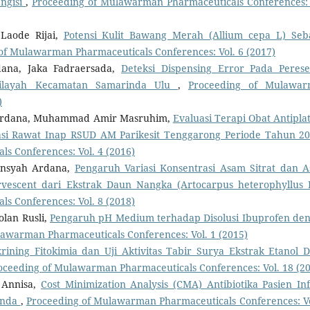
ngisi
,
Proceeding of Mulawarman Pharmaceuticals Conferences: 
Laode Rijai,
Potensi Kulit Bawang Merah (Allium cepa L) Seb
of Mulawarman Pharmaceuticals Conferences: Vol. 6 (2017)
ana, Jaka Fadraersada,
Deteksi Dispensing Error Pada Peres
Wilayah Kecamatan Samarinda Ulu
,
Proceeding of Mulawa
)
 Ardana, Muhammad Amir Masruhim,
Evaluasi Terapi Obat Antiplat
lasi Rawat Inap RSUD AM Parikesit Tenggarong Periode Tahun 2
s Conferences: Vol. 4 (2016)
ansyah Ardana,
Pengaruh Variasi Konsentrasi Asam Sitrat dan 
fervescent dari Ekstrak Daun Nangka (Artocarpus heterophyllus 
s Conferences: Vol. 8 (2018)
lan Rusli,
Pengaruh pH Medium terhadap Disolusi Ibuprofen de
awarman Pharmaceuticals Conferences: Vol. 1 (2015)
krining Fitokimia dan Uji Aktivitas Tabir Surya Ekstrak Etanol 
oceeding of Mulawarman Pharmaceuticals Conferences: Vol. 18 (2
 Annisa,
Cost Minimization Analysis (CMA) Antibiotika Pasien Inf
inda
,
Proceeding of Mulawarman Pharmaceuticals Conferences: Vo