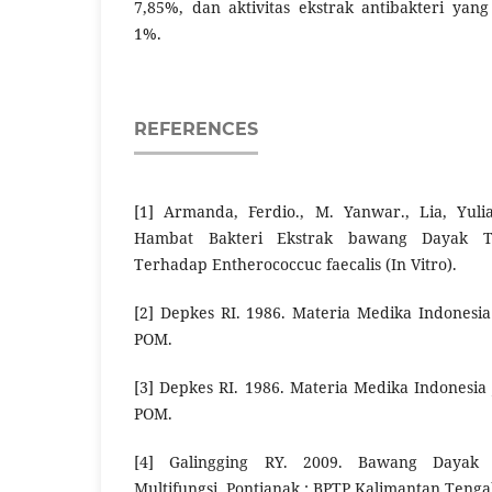
7,85%, dan aktivitas ekstrak antibakteri yang
1%.
REFERENCES
[1] Armanda, Ferdio., M. Yanwar., Lia, Yulia
Hambat Bakteri Ekstrak bawang Dayak Ter
Terhadap Entherococcuc faecalis (In Vitro).
[2] Depkes RI. 1986. Materia Medika Indonesia J
POM.
[3] Depkes RI. 1986. Materia Medika Indonesia Ji
POM.
[4] Galingging RY. 2009. Bawang Dayak
Multifungsi. Pontianak : BPTP Kalimantan Tenga