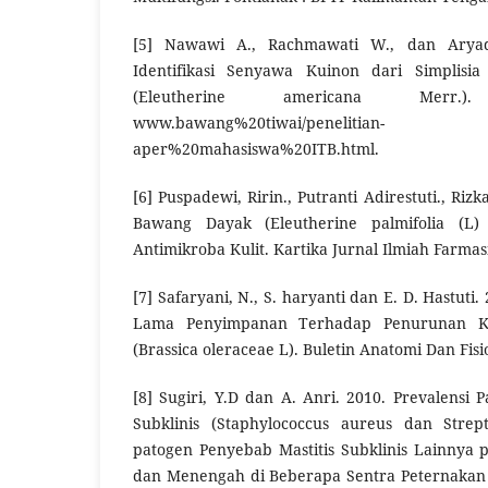
[5] Nawawi A., Rachmawati W., dan Aryadi
Identifikasi Senyawa Kuinon dari Simplis
(Eleutherine americana Merr.
www.bawang%20tiwai/penelitian
aper%20mahasiswa%20ITB.html.
[6] Puspadewi, Ririn., Putranti Adirestuti., Ri
Bawang Dayak (Eleutherine palmifolia (L)
Antimikroba Kulit. Kartika Jurnal Ilmiah Farmas
[7] Safaryani, N., S. haryanti dan E. D. Hastut
Lama Penyimpanan Terhadap Penurunan Ka
(Brassica oleraceae L). Buletin Anatomi Dan Fisio
[8] Sugiri, Y.D dan A. Anri. 2010. Prevalensi 
Subklinis (Staphylococcus aureus dan Strept
patogen Penyebab Mastitis Subklinis Lainnya 
dan Menengah di Beberapa Sentra Peternakan S