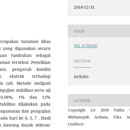
2018-12-31
ISSUE
rupakan tanaman khas
Vol. 8 (2018)
k yang digunakan secara
puan tumbuhan sebagai
SECTION
aman tersebut. Penelitian
en, pengaruh kondisi
n ekstrak terhadap
Articles
ia coli
. Metode meliputi
ujian stabilitas serta uji
asi 0,08%, 1% dan 12%
LICENSE
bilitas dilakukan pada
Copyright (c) 2018 Yulita S
engamatan dan pengujian
Mirhansyah Ardana, Fika Ar
ada hari ke 0, 3, 7 . Hasil
(Author)
ak bawang dayak sebesar