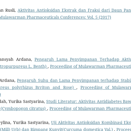
an Rusli,
Aktivitas Antioksidan Ekstrak dan Fraksi dari Daun Pa
Mulawarman Pharmaceuticals Conferences: Vol. 5 (2017)
hansyah Ardana,
Pengaruh Lama Penyimpanan Terhadap Aktiv
atropurpureus L. Benth)
,
Proceeding of Mulawarman Pharmaceuti
 Ardana,
Pengaruh Suhu dan Lama Penyimpanan terhadap Stabil
eus polyrhizus Brriton and Rose)
,
Proceeding of Mulawa
)
ah, Yurika Sastyarina,
Studi Literatur: Aktivitas Antidiabetes Ba
 (Cymbopogon citratus)
,
Proceeding of Mulawarman Pharmaceuti
ylina, Yurika Sastyarina,
Uji Aktivitas Antioksidan Kombinasi Eks
(Mill) Urb) dan Rimpang Kunyit(Curcuma domestica Val.)
,
Procee