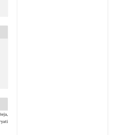
eja,
yati