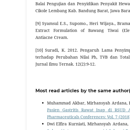
Balai Pengujian dan Penyidikan Penyakit Hew
Cikole Lembang Kab. Bandung Barat, Jawa Barat
[9] Syamsul E.S., Supomo., Heri Wijaya., Brama
Extract Formulation of Bawang Tiwai (Ele
Antiacne Cream.
[10] Suradi, K. 2012. Pengaruh Lama Penyi
terhadap Perubahan Nilai Ph, TVB dan Total
Jurnal Ilmu Ternak. 12(2):9-12.
Most read articles by the same author(
Muhammad Akbar, Mirhansyah Ardana, 
Pasien Gastritis Rawat Inap di RSUD
Pharmaceuticals Conferences: Vol. 7 (2018
Dwi Elfira Kurniati, Mirhansyah Ardana, 