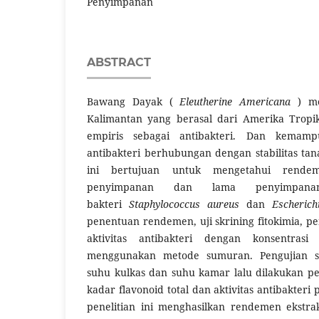
Penyimpanan
ABSTRACT
Bawang Dayak (
Eleutherine Americana
) me
Kalimantan yang berasal dari Amerika Tropi
empiris sebagai antibakteri. Dan kemam
antibakteri berhubungan dengan stabilitas tan
ini bertujuan untuk mengetahui rendem
penyimpanan dan lama penyimpana
bakteri
Staphylococcus aureus
dan
Escherich
penentuan rendemen, uji skrining fitokimia, peng
aktivitas antibakteri dengan konsentr
menggunakan metode sumuran. Pengujian sta
suhu kulkas dan suhu kamar lalu dilakukan p
kadar flavonoid total dan aktivitas antibakteri p
penelitian ini menghasilkan rendemen ekstr