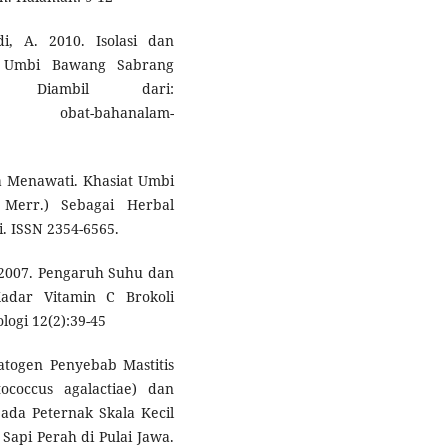
, A. 2010. Isolasi dan
ia Umbi Bawang Sabrang
). Diambil dari:
- obat-bahanalam-
zka Menawati. Khasiat Umbi
 Merr.) Sebagai Herbal
i. ISSN 2354-6565.
i. 2007. Pengaruh Suhu dan
dar Vitamin C Brokoli
logi 12(2):39-45
Patogen Penyebab Mastitis
ococcus agalactiae) dan
pada Peternak Skala Kecil
api Perah di Pulai Jawa.