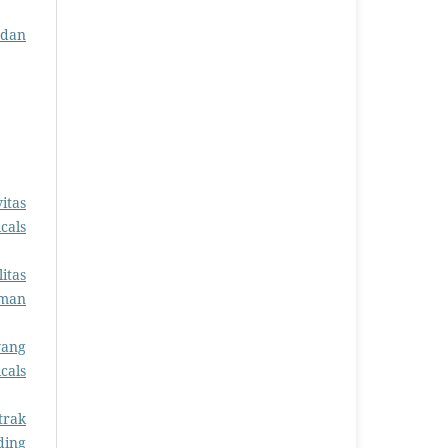
ndan
itas
cals
itas
rman
wang
cals
trak
ding