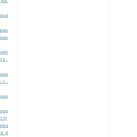
Vol.
agai
epan
rman
elet
014
,
Asam
L.)
,
ngan
Daun
023)
eksi
l. 8