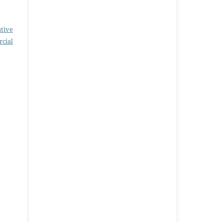
tive
cial