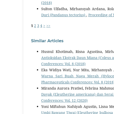
(2018)
Sulton Ulfadha, Mirhansyah Ardana, Rol
Duri (Pandanus tectorius)
,
Proceeding of 
1
2
3
4
>
>>
Similar Articles
Husnul Khotimah, Risna Agustina, Mir
Antioksidan Ekstrak Daun Miana (Coleus 
Conferences: Vol. 8 (2018)
Eka Widiya Wati, Nur Mita, Mirhansyah
Warna Sari Buah Naga Merah (Hylocer
Pharmaceuticals Conferences: Vol. 8 (2018
Miranda Aurora Pratiwi, Febrina Mahmud
Dayak (Eleutherine americana) dan Serai
Conferences: Vol. 12 (2020)
Yoni Miftahun Nafsiyah Agustin, Lisna Me
Umbi Bawang Tiwai (Eleutherine bulbosa 