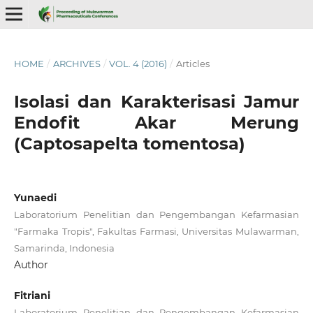
HOME
/
ARCHIVES
/
VOL. 4 (2016)
/
Articles
Isolasi dan Karakterisasi Jamur
Endofit Akar Merung
(Captosapelta tomentosa)
Yunaedi
Laboratorium Penelitian dan Pengembangan Kefarmasian
"Farmaka Tropis", Fakultas Farmasi, Universitas Mulawarman,
Samarinda, Indonesia
Author
Fitriani
Laboratorium Penelitian dan Pengembangan Kefarmasian