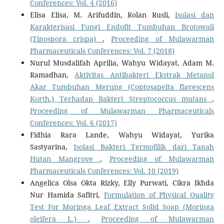
Conferences: Vol. 4 (2016)
Elisa Elisa, M. Arifuddin, Rolan Rusli,
Isolasi dan
Karakterisasi Fungi Endofit Tumbuhan Brotowali
(Tinospora crispa)
,
Proceeding of Mulawarman
Pharmaceuticals Conferences: Vol. 7 (2018)
Nurul Musdalifah Aprilia, Wahyu Widayat, Adam M.
Ramadhan,
Aktivitas Antibakteri Ekstrak Metanol
Akar Tumbuhan Merung (Coptosapelta flavescens
Korth.) Terhadap Bakteri Streptococcus mutans
,
Proceeding of Mulawarman Pharmaceuticals
Conferences: Vol. 6 (2017)
Fidhia Rara Lande, Wahyu Widayat, Yurika
Sastyarina,
Isolasi Bakteri Termofilik dari Tanah
Hutan Mangrove
,
Proceeding of Mulawarman
Pharmaceuticals Conferences: Vol. 10 (2019)
Angelica Olsa Okta Rizky, Elly Purwati, Cikra Ikhda
Nur Hamida Safitri,
Formulation of Physical Quality
Test For Moringa Leaf Extract Solid Soap (Moringa
oleifera L.)
,
Proceeding of Mulawarman