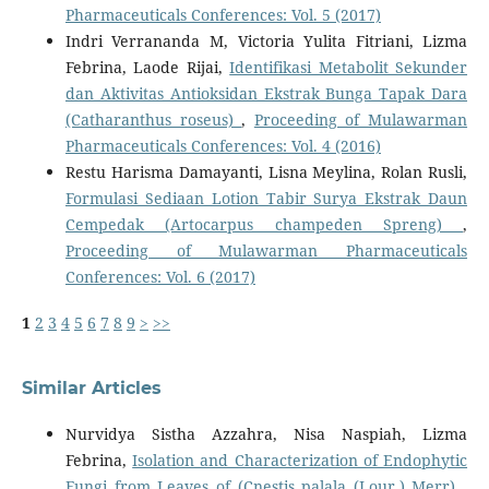
Pharmaceuticals Conferences: Vol. 5 (2017)
Indri Verrananda M, Victoria Yulita Fitriani, Lizma
Febrina, Laode Rijai,
Identifikasi Metabolit Sekunder
dan Aktivitas Antioksidan Ekstrak Bunga Tapak Dara
(Catharanthus roseus)
,
Proceeding of Mulawarman
Pharmaceuticals Conferences: Vol. 4 (2016)
Restu Harisma Damayanti, Lisna Meylina, Rolan Rusli,
Formulasi Sediaan Lotion Tabir Surya Ekstrak Daun
Cempedak (Artocarpus champeden Spreng)
,
Proceeding of Mulawarman Pharmaceuticals
Conferences: Vol. 6 (2017)
1
2
3
4
5
6
7
8
9
>
>>
Similar Articles
Nurvidya Sistha Azzahra, Nisa Naspiah, Lizma
Febrina,
Isolation and Characterization of Endophytic
Fungi from Leaves of (Cnestis palala (Lour.) Merr)
,