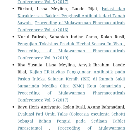
Conferences: Vol. 5 (2017)
Fitriani, Lisna Meylina, Laode Rijai,
Isolasi dan
Karakterisasi Bakteri Penghasil Antibiotik dari Tanah
Sawah
,
Proceeding of Mulawarman Pharmaceuticals
Conferences: Vol. 4 (2016)
Nurul Fatirah, Sabaniah Indjar Gama, Rolan Rusli,
Pengujian Toksisitas Produk Herbal Secara In Vivo
,
Proceeding of Mulawarman Pharmaceuticals
Conferences: Vol. 9 (2019)
Risa Yusnita, Lisna Meylina, Arsyik Ibrahim, Laode
Rijai,
Kajian Efektivitas Penggunaan Antibiotik pada
Pasien Infeksi Saluran Kemih (ISK) di Rumah Sakit
Samarinda Medika Citra (SMC) Kota Samarinda
,
Proceeding of Mulawarman Pharmaceuticals
Conferences: Vol. 5 (2017)
Bayu Heris Apriyanto, Rolan Rusli, Agung Rahmadani,
Evaluasi Pati Umbi Talas (Colocasia esculenta Schott)
Sebagai Bahan Pengisi pada Sediaan Tablet
Parasetamol
,
Proceeding of Mulawarman