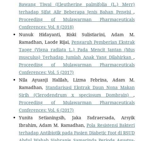
Bawang Tiwai (Eleutherine palmifolia (L.) Merr)
terhadap Sifat Alir Beberapa Jenis Bahan Pengisi
,
Proceeding of Mulawarman Pharmaceuticals
Conferences: Vol. 8 (2018)
Nunuk Hidayanti, Riski Sulistiarini, Adam M.
Ramadhan, Laode Rijai,
Pengaruh Pemberian Ekstrak
Taoge (Vigna radiata L.) Pada Mencit Jantan (Mus
musculus) Terhadap Jumlah Anak Yang Dilahirkan
,
Proceeding of Mulawarman Pharmaceuticals
Conferences: Vol. 5 (2017)
Nila Ayuanji Halilah, Lizma Febrina, Adam M.
Ramadhan,
Standarisasi Ekstrak Daun Nona Makan
Sirih (Clerodendrum x speciosum Dombrain)
,
Proceeding of Mulawarman Pharmaceuticals
Conferences: Vol. 6 (2017)
Yunita Setianingsih, Jaka Fadraersada, Arsyik
Ibrahim, Adam M. Ramadhan,
Pola Resistensi Bakteri
terhadap Antibiotik pada Pasien Diabetic Foot di RSUD
Abdul Wahab Sjahranie Samarinda Periode Agustus-