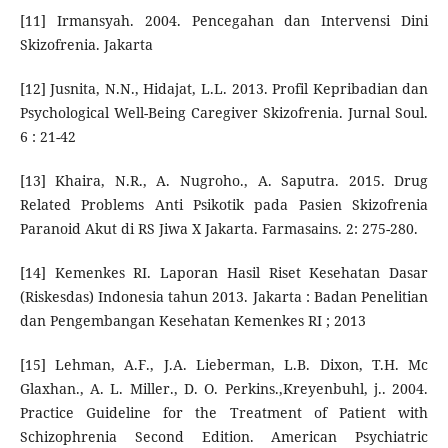
[11] Irmansyah. 2004. Pencegahan dan Intervensi Dini
Skizofrenia. Jakarta
[12] Jusnita, N.N., Hidajat, L.L. 2013. Profil Kepribadian dan
Psychological Well-Being Caregiver Skizofrenia. Jurnal Soul.
6 : 21-42
[13] Khaira, N.R., A. Nugroho., A. Saputra. 2015. Drug
Related Problems Anti Psikotik pada Pasien Skizofrenia
Paranoid Akut di RS Jiwa X Jakarta. Farmasains. 2: 275-280.
[14] Kemenkes RI. Laporan Hasil Riset Kesehatan Dasar
(Riskesdas) Indonesia tahun 2013. Jakarta : Badan Penelitian
dan Pengembangan Kesehatan Kemenkes RI ; 2013
[15] Lehman, A.F., J.A. Lieberman, L.B. Dixon, T.H. Mc
Glaxhan., A. L. Miller., D. O. Perkins.,Kreyenbuhl, j.. 2004.
Practice Guideline for the Treatment of Patient with
Schizophrenia Second Edition. American Psychiatric