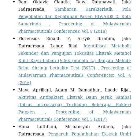
Rani Oktavia Claudia, Dewi Rahmawati, Jaka
Fadraersada,
Gambaran Karakteristik, Pola
Pengobatan dan Kepatuhan Pasien HIV/AIDS Di Kota
Samarinda
,
Proceeding of Mulawarman
Pharmaceuticals Conferences: Vol. 8 (2018)
Florensius Rinaldi F, Arsyik Ibrahim, Jaka
Fadraersada, Laode Rijai,
Identifikasi Metabolit
Sekunder dan Pengujian Toksisitas Ekstrak Metanol
Kulit Kayu Laban (Vitex pinnata L.) dengan Metode
Brine Shrimp Lethality Test (BSLT)
,
Proceeding of
Mulawarman Pharmaceuticals Conferences: Vol. 4
(2016)
Maya Apriliani, Adam M. Ramadhan, Laode Rijai,
Aktivitas Antibakteri Ekstrak Daun Jeruk Sambal
(Citrus microcarpa) Terhadap Beberapa Bakteri
Patogen
,
Proceeding of Mulawarman
Pharmaceuticals Conferences: Vol. 5 (2017)
Hana Luthfiani, Mirhansyah Ardana, Jaka
Fadraersada,
Pengaruh Penambahan Ekstrak Umbi