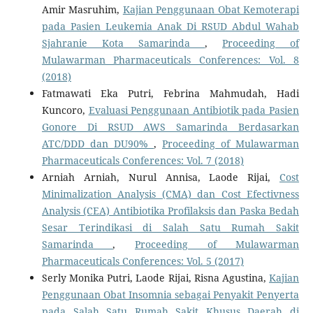
Amir Masruhim,
Kajian Penggunaan Obat Kemoterapi
pada Pasien Leukemia Anak Di RSUD Abdul Wahab
Sjahranie Kota Samarinda
,
Proceeding of
Mulawarman Pharmaceuticals Conferences: Vol. 8
(2018)
Fatmawati Eka Putri, Febrina Mahmudah, Hadi
Kuncoro,
Evaluasi Penggunaan Antibiotik pada Pasien
Gonore Di RSUD AWS Samarinda Berdasarkan
ATC/DDD dan DU90%
,
Proceeding of Mulawarman
Pharmaceuticals Conferences: Vol. 7 (2018)
Arniah Arniah, Nurul Annisa, Laode Rijai,
Cost
Minimalization Analysis (CMA) dan Cost Efectivness
Analysis (CEA) Antibiotika Profilaksis dan Paska Bedah
Sesar Terindikasi di Salah Satu Rumah Sakit
Samarinda
,
Proceeding of Mulawarman
Pharmaceuticals Conferences: Vol. 5 (2017)
Serly Monika Putri, Laode Rijai, Risna Agustina,
Kajian
Penggunaan Obat Insomnia sebagai Penyakit Penyerta
pada Salah Satu Rumah Sakit Khusus Daerah di