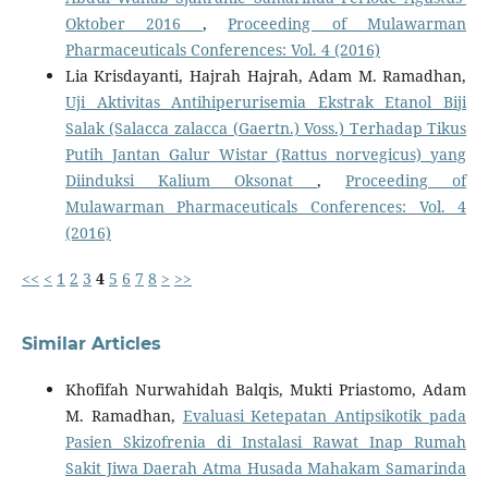
Oktober 2016
,
Proceeding of Mulawarman
Pharmaceuticals Conferences: Vol. 4 (2016)
Lia Krisdayanti, Hajrah Hajrah, Adam M. Ramadhan,
Uji Aktivitas Antihiperurisemia Ekstrak Etanol Biji
Salak (Salacca zalacca (Gaertn.) Voss.) Terhadap Tikus
Putih Jantan Galur Wistar (Rattus norvegicus) yang
Diinduksi Kalium Oksonat
,
Proceeding of
Mulawarman Pharmaceuticals Conferences: Vol. 4
(2016)
<<
<
1
2
3
4
5
6
7
8
>
>>
Similar Articles
Khofifah Nurwahidah Balqis, Mukti Priastomo, Adam
M. Ramadhan,
Evaluasi Ketepatan Antipsikotik pada
Pasien Skizofrenia di Instalasi Rawat Inap Rumah
Sakit Jiwa Daerah Atma Husada Mahakam Samarinda