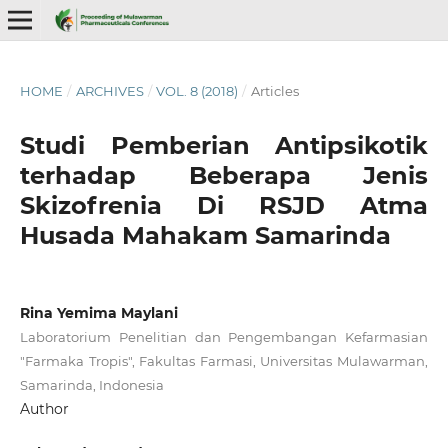
HOME
/
ARCHIVES
/
VOL. 8 (2018)
/
Articles
Studi Pemberian Antipsikotik
terhadap Beberapa Jenis
Skizofrenia Di RSJD Atma
Husada Mahakam Samarinda
Rina Yemima Maylani
Laboratorium Penelitian dan Pengembangan Kefarmasian
"Farmaka Tropis", Fakultas Farmasi, Universitas Mulawarman,
Samarinda, Indonesia
Author