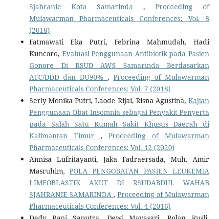
Sjahranie Kota Samarinda
,
Proceeding of
Mulawarman Pharmaceuticals Conferences: Vol. 8
(2018)
Fatmawati Eka Putri, Febrina Mahmudah, Hadi
Kuncoro,
Evaluasi Penggunaan Antibiotik pada Pasien
Gonore Di RSUD AWS Samarinda Berdasarkan
ATC/DDD dan DU90%
,
Proceeding of Mulawarman
Pharmaceuticals Conferences: Vol. 7 (2018)
Serly Monika Putri, Laode Rijai, Risna Agustina,
Kajian
Penggunaan Obat Insomnia sebagai Penyakit Penyerta
pada Salah Satu Rumah Sakit Khusus Daerah di
Kalimantan Timur
,
Proceeding of Mulawarman
Pharmaceuticals Conferences: Vol. 12 (2020)
Annisa Lufritayanti, Jaka Fadraersada, Muh. Amir
Masruhim,
POLA PENGOBATAN PASIEN LEUKEMIA
LIMFOBLASTIK AKUT DI RSUDABDUL WAHAB
SJAHRANIE SAMARINDA
,
Proceeding of Mulawarman
Pharmaceuticals Conferences: Vol. 4 (2016)
Dedy Rani Saputra, Dewi Mayasari, Rolan Rusli,