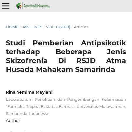
HOME
/
ARCHIVES
/
VOL. 8 (2018)
/
Articles
Studi Pemberian Antipsikotik
terhadap Beberapa Jenis
Skizofrenia Di RSJD Atma
Husada Mahakam Samarinda
Rina Yemima Maylani
Laboratorium Penelitian dan Pengembangan Kefarmasian
"Farmaka Tropis", Fakultas Farmasi, Universitas Mulawarman,
Samarinda, Indonesia
Author