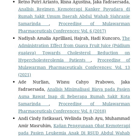
Retno Putri Arianto, Risna Agustina, Jaka Fadraersada,
Analisis Regimen Kemoterapi Kanker Payudara di
Rumah Sakit Umum Daerah Abdul Wahab Sjahranie
Samarinda
,
Proceeding of Mulawarman
Pharmaceuticals Conferences: Vol. 6 (2017)
Nadiyah Amalia Aprilliani, Hajrah, Hadi Kuncoro,
The
Administration Effect from Guava Fruit Juice (Psidium
guajava) Towards Cholesterol Reduction on
Hypercholesterolemia Patients
,
Proceeding of
Mulawarman Pharmaceuticals Conferences: Vol. 13
(2021)
Ade Nurlian, Wisnu Cahyo Prabowo, Jaka
Fadraersada,
Analisis Minimalisasi Biaya pada Pasien
Asma Rawat Inap di Beberapa Rumah Sakit Kota
Samarinda
,
Proceeding of Mulawarman
Pharmaceuticals Conferences: Vol. 8 (2018)
Andi Cindy Fatikasari, Welinda Dyah Ayu, Muhammad
Amir Masruhim,
Kajian Penggunaan Obat Kemoterapi
pada Pasien Leukemia Anak Di RSUD Abdul Wahab