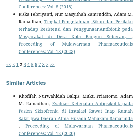
Conferences: Vol. 8 (2018)
Riska Febriyanti, Nur Masyithah Zamruddin, Adam M.
Ramadhan,
Tingkat Pengetahuan, Sikap dan Perilaku
terhadap Resistensi dan PenggunaanAntibiotik pada
Masyarakat di Desa Kota Bangun Seberang
,
Proceeding of Mulawarman Pharmaceuticals
Conferences: Vol. 18 (2023)
<<
<
1
2
3
4
5
6
7
8
>
>>
Similar Articles
Khofifah Nurwahidah Balqis, Mukti Priastomo, Adam
M. Ramadhan,
Evaluasi Ketepatan Antipsikotik pada
Pasien Skizofrenia di Instalasi Rawat Inap Rumah
Sakit Jiwa Daerah Atma Husada Mahakam Samarinda
,
Proceeding of Mulawarman Pharmaceuticals
Conferences: Vol. 12 (2020)