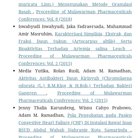
muricata Linn.) Menggunakan Metode Granulasi
Basah
,
Proceeding of Mulawarman Pharmaceuticals
Conferences: Vol. 8 (2018)
Iswahyudi Iswahyudi, Jaka Fadraersada, Muhammad
Amir Masruhim,
Karakterisasi Simplisia, Ekstrak, dan
Fraksi Daun Sukun (Artocarpus altilis) Serta
Bioaktivitas Terhadap Artemia salina Leach
,
Proceeding of Mulawarman Pharmaceuticals
Conferences: Vol. 2 (2015)
Media Yutika, Rolan Rusli, Adam M. Ramadhan,
Aktivitas Antibakteri Daun Kirinyuh (Chromolaena
odorata (L.) R.M.King & H.Rob.) Terhadap Bakteri
Gangren
,
Proceeding of Mulawarman
Pharmaceuticals Conferences: Vol. 2 (2015)
Jenny Thalia Karundeng, Wisnu Cahyo Prabowo,
Adam M. Ramadhan,
Pola Pengobatan pada Pasien
Congestive Heart Failure (CHF) Di Instalasi Rawat Inap
RSUD Abdul Wahab Sjahranie Kota Samarinda
,
Proceeding of Mulawarman Pharmaceuticals