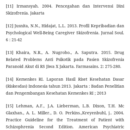
[11] Irmansyah. 2004. Pencegahan dan Intervensi Dini
Skizofrenia. Jakarta
[12] Jusnita, N.N., Hidajat, L.L. 2013. Profil Kepribadian dan
Psychological Well-Being Caregiver Skizofrenia. Jurnal Soul.
6 : 21-42
[13] Khaira, N.R., A. Nugroho., A. Saputra. 2015. Drug
Related Problems Anti Psikotik pada Pasien Skizofrenia
Paranoid Akut di RS Jiwa X Jakarta. Farmasains. 2: 275-280.
[14] Kemenkes RI. Laporan Hasil Riset Kesehatan Dasar
(Riskesdas) Indonesia tahun 2013. Jakarta : Badan Penelitian
dan Pengembangan Kesehatan Kemenkes RI ; 2013
[15] Lehman, A.F., J.A. Lieberman, L.B. Dixon, T.H. Mc
Glaxhan., A. L. Miller., D. O. Perkins.,Kreyenbuhl, j.. 2004.
Practice Guideline for the Treatment of Patient with
Schizophrenia Second Edition. American Psychiatric