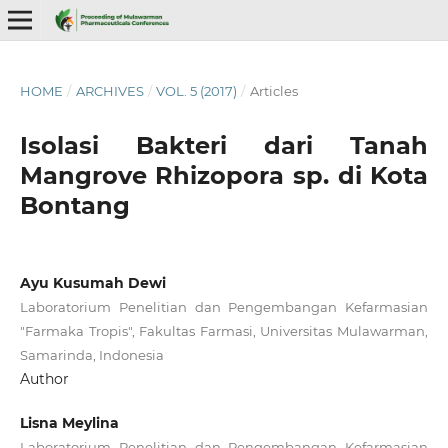
HOME
/
ARCHIVES
/
VOL. 5 (2017)
/
Articles
Isolasi Bakteri dari Tanah
Mangrove Rhizopora sp. di Kota
Bontang
Ayu Kusumah Dewi
Laboratorium Penelitian dan Pengembangan Kefarmasian
"Farmaka Tropis", Fakultas Farmasi, Universitas Mulawarman,
Samarinda, Indonesia
Author
Lisna Meylina
Laboratorium Penelitian dan Pengembangan Kefarmasian