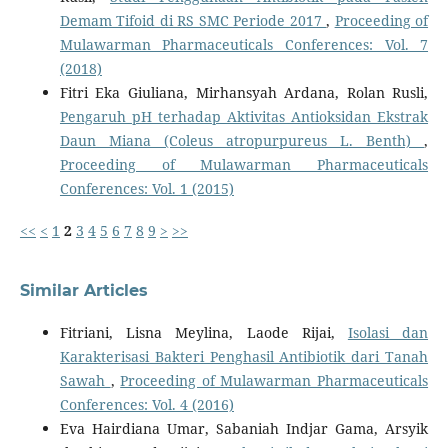
Demam Tifoid di RS SMC Periode 2017
,
Proceeding of
Mulawarman Pharmaceuticals Conferences: Vol. 7
(2018)
Fitri Eka Giuliana, Mirhansyah Ardana, Rolan Rusli,
Pengaruh pH terhadap Aktivitas Antioksidan Ekstrak
Daun Miana (Coleus atropurpureus L. Benth)
,
Proceeding of Mulawarman Pharmaceuticals
Conferences: Vol. 1 (2015)
<<
<
1
2
3
4
5
6
7
8
9
>
>>
Similar Articles
Fitriani, Lisna Meylina, Laode Rijai,
Isolasi dan
Karakterisasi Bakteri Penghasil Antibiotik dari Tanah
Sawah
,
Proceeding of Mulawarman Pharmaceuticals
Conferences: Vol. 4 (2016)
Eva Hairdiana Umar, Sabaniah Indjar Gama, Arsyik