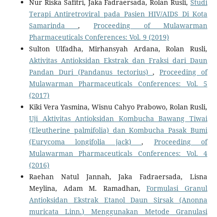
Nur Riska Safitri, Jaka Fadraersada, Rolan Rusli,
Studi
Terapi Antiretroviral pada Pasien HIV/AIDS Di Kota
Samarinda
,
Proceeding of Mulawarman
Pharmaceuticals Conferences: Vol. 9 (2019)
Sulton Ulfadha, Mirhansyah Ardana, Rolan Rusli,
Aktivitas Antioksidan Ekstrak dan Fraksi dari Daun
Pandan Duri (Pandanus tectorius)
,
Proceeding of
Mulawarman Pharmaceuticals Conferences: Vol. 5
(2017)
Kiki Vera Yasmina, Wisnu Cahyo Prabowo, Rolan Rusli,
Uji Aktivitas Antioksidan Kombucha Bawang Tiwai
(Eleutherine palmifolia) dan Kombucha Pasak Bumi
(Eurycoma longifolia jack)
,
Proceeding of
Mulawarman Pharmaceuticals Conferences: Vol. 4
(2016)
Raehan Natul Jannah, Jaka Fadraersada, Lisna
Meylina, Adam M. Ramadhan,
Formulasi Granul
Antioksidan Ekstrak Etanol Daun Sirsak (Anonna
muricata Linn.) Menggunakan Metode Granulasi