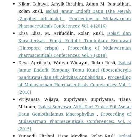
Nilam Cahaya, Arsyik Ibrahim, Adam M. Ramadhan,
Rolan Rusli,
Isolasi Jamur Endofit Daun Jahe Merah
(Zingiber officinale)
,
Proceeding of Mulawarman
Pharmaceuticals Conferences: Vol. 4 (2016)
Elisa Elisa, M. Arifuddin, Rolan Rusli,
Isolasi dan
Karakterisasi Fungi Endofit Tumbuhan Brotowali
(Tinospora crispa)
,
Proceeding of Mulawarman
Pharmaceuticals Conferences: Vol. 7 (2018)
Deya Apriliana, Wahyu Widayat, Rolan Rusli,
Isolasi
Jamur Endofit Rimpang Temu Kunci (Boesenbergia
pandurata) dan Uji Aktivitas Antioksidan
,
Proceeding
of Mulawarman Pharmaceuticals Conferences: Vol. 4
(2016)
Viriyanata Wijaya, Supriyatna Supriyatna, Tiana
Milanda,
Isolasi Senyawa Aktif Dari Fraksi Etil Asetat
Daun Goniothalamus Macrophyllus
,
Proceeding of
Mulawarman Pharmaceuticals Conferences: Vol. 2
(2015)
Yunaedi, Fitriani, Lisna Meylina, Rolan Rusli,
Isolasi