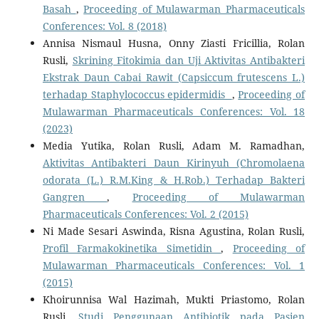
Basah
,
Proceeding of Mulawarman Pharmaceuticals
Conferences: Vol. 8 (2018)
Annisa Nismaul Husna, Onny Ziasti Fricillia, Rolan
Rusli,
Skrining Fitokimia dan Uji Aktivitas Antibakteri
Ekstrak Daun Cabai Rawit (Capsiccum frutescens L.)
terhadap Staphylococcus epidermidis
,
Proceeding of
Mulawarman Pharmaceuticals Conferences: Vol. 18
(2023)
Media Yutika, Rolan Rusli, Adam M. Ramadhan,
Aktivitas Antibakteri Daun Kirinyuh (Chromolaena
odorata (L.) R.M.King & H.Rob.) Terhadap Bakteri
Gangren
,
Proceeding of Mulawarman
Pharmaceuticals Conferences: Vol. 2 (2015)
Ni Made Sesari Aswinda, Risna Agustina, Rolan Rusli,
Profil Farmakokinetika Simetidin
,
Proceeding of
Mulawarman Pharmaceuticals Conferences: Vol. 1
(2015)
Khoirunnisa Wal Hazimah, Mukti Priastomo, Rolan
Rusli,
Studi Penggunaan Antibiotik pada Pasien