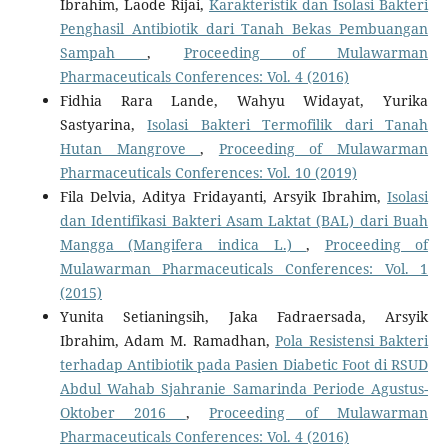
Ibrahim, Laode Rijai,
Karakteristik dan Isolasi Bakteri
Penghasil Antibiotik dari Tanah Bekas Pembuangan
Sampah
,
Proceeding of Mulawarman
Pharmaceuticals Conferences: Vol. 4 (2016)
Fidhia Rara Lande, Wahyu Widayat, Yurika
Sastyarina,
Isolasi Bakteri Termofilik dari Tanah
Hutan Mangrove
,
Proceeding of Mulawarman
Pharmaceuticals Conferences: Vol. 10 (2019)
Fila Delvia, Aditya Fridayanti, Arsyik Ibrahim,
Isolasi
dan Identifikasi Bakteri Asam Laktat (BAL) dari Buah
Mangga (Mangifera indica L.)
,
Proceeding of
Mulawarman Pharmaceuticals Conferences: Vol. 1
(2015)
Yunita Setianingsih, Jaka Fadraersada, Arsyik
Ibrahim, Adam M. Ramadhan,
Pola Resistensi Bakteri
terhadap Antibiotik pada Pasien Diabetic Foot di RSUD
Abdul Wahab Sjahranie Samarinda Periode Agustus-
Oktober 2016
,
Proceeding of Mulawarman
Pharmaceuticals Conferences: Vol. 4 (2016)