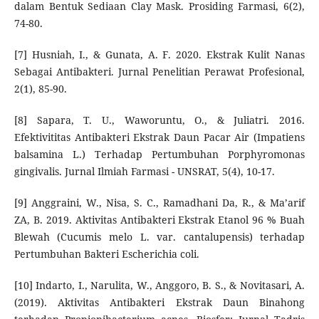
dalam Bentuk Sediaan Clay Mask. Prosiding Farmasi, 6(2),
74-80.
[7] Husniah, I., & Gunata, A. F. 2020. Ekstrak Kulit Nanas
Sebagai Antibakteri. Jurnal Penelitian Perawat Profesional,
2(1), 85-90.
[8] Sapara, T. U., Waworuntu, O., & Juliatri. 2016.
Efektivititas Antibakteri Ekstrak Daun Pacar Air (Impatiens
balsamina L.) Terhadap Pertumbuhan Porphyromonas
gingivalis. Jurnal Ilmiah Farmasi - UNSRAT, 5(4), 10-17.
[9] Anggraini, W., Nisa, S. C., Ramadhani Da, R., & Ma’arif
ZA, B. 2019. Aktivitas Antibakteri Ekstrak Etanol 96 % Buah
Blewah (Cucumis melo L. var. cantalupensis) terhadap
Pertumbuhan Bakteri Escherichia coli.
[10] Indarto, I., Narulita, W., Anggoro, B. S., & Novitasari, A.
(2019). Aktivitas Antibakteri Ekstrak Daun Binahong