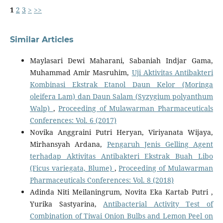
1
2
3
>
>>
Similar Articles
Maylasari Dewi Maharani, Sabaniah Indjar Gama,
Muhammad Amir Masruhim,
Uji Aktivitas Antibakteri
Kombinasi Ekstrak Etanol Daun Kelor (Moringa
oleifera Lam) dan Daun Salam (Syzygium polyanthum
Walp)
,
Proceeding of Mulawarman Pharmaceuticals
Conferences: Vol. 6 (2017)
Novika Anggraini Putri Heryan, Viriyanata Wijaya,
Mirhansyah Ardana,
Pengaruh Jenis Gelling Agent
terhadap Aktivitas Antibakteri Ekstrak Buah Libo
(Ficus variegata, Blume)
,
Proceeding of Mulawarman
Pharmaceuticals Conferences: Vol. 8 (2018)
Adinda Niti Meilaningrum, Novita Eka Kartab Putri ,
Yurika Sastyarina,
Antibacterial Activity Test of
Combination of Tiwai Onion Bulbs and Lemon Peel on