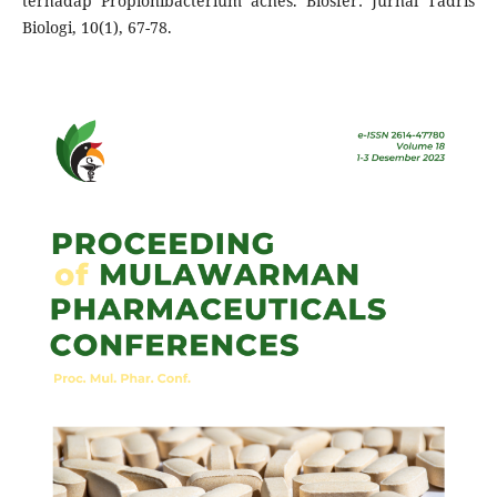
terhadap Propionibacterium acnes. Biosfer: Jurnal Tadris
Biologi, 10(1), 67-78.