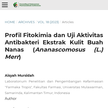
HOME
/
ARCHIVES
/
VOL. 18 (2023)
/
Articles
Profil Fitokimia dan Uji Aktivitas
Antibakteri Ekstrak Kulit Buah
Nanas (
Ananascomosus (L.)
Merr
)
Aisyah Mursidah
Laboratorium Penelitian dan Pengembangan Kefarmasian
"Farmaka Tropis", Fakultas Farmasi, Universitas Mulawarman,
Samarinda, Kalimantan Timur, Indonesia
Author