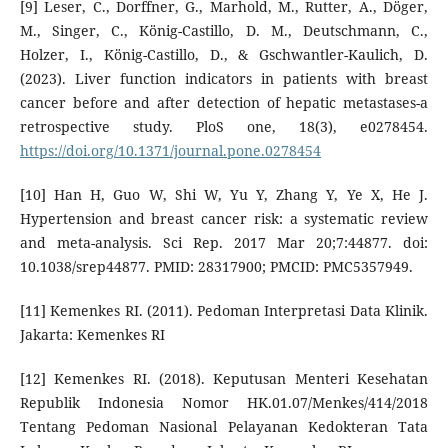
[9] Leser, C., Dorffner, G., Marhold, M., Rutter, A., Döger,
M., Singer, C., König-Castillo, D. M., Deutschmann, C.,
Holzer, I., König-Castillo, D., & Gschwantler-Kaulich, D.
(2023). Liver function indicators in patients with breast
cancer before and after detection of hepatic metastases-a
retrospective study. PloS one, 18(3), e0278454.
https://doi.org/10.1371/journal.pone.0278454
[10] Han H, Guo W, Shi W, Yu Y, Zhang Y, Ye X, He J.
Hypertension and breast cancer risk: a systematic review
and meta-analysis. Sci Rep. 2017 Mar 20;7:44877. doi:
10.1038/srep44877. PMID: 28317900; PMCID: PMC5357949.
[11] Kemenkes RI. (2011). Pedoman Interpretasi Data Klinik.
Jakarta: Kemenkes RI
[12] Kemenkes RI. (2018). Keputusan Menteri Kesehatan
Republik Indonesia Nomor HK.01.07/Menkes/414/2018
Tentang Pedoman Nasional Pelayanan Kedokteran Tata