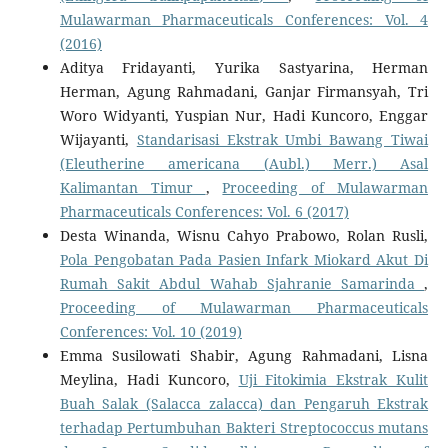
Mulawarman Pharmaceuticals Conferences: Vol. 4
(2016)
Aditya Fridayanti, Yurika Sastyarina, Herman
Herman, Agung Rahmadani, Ganjar Firmansyah, Tri
Woro Widyanti, Yuspian Nur, Hadi Kuncoro, Enggar
Wijayanti,
Standarisasi Ekstrak Umbi Bawang Tiwai
(Eleutherine americana (Aubl.) Merr.) Asal
Kalimantan Timur
,
Proceeding of Mulawarman
Pharmaceuticals Conferences: Vol. 6 (2017)
Desta Winanda, Wisnu Cahyo Prabowo, Rolan Rusli,
Pola Pengobatan Pada Pasien Infark Miokard Akut Di
Rumah Sakit Abdul Wahab Sjahranie Samarinda
,
Proceeding of Mulawarman Pharmaceuticals
Conferences: Vol. 10 (2019)
Emma Susilowati Shabir, Agung Rahmadani, Lisna
Meylina, Hadi Kuncoro,
Uji Fitokimia Ekstrak Kulit
Buah Salak (Salacca zalacca) dan Pengaruh Ekstrak
terhadap Pertumbuhan Bakteri Streptococcus mutans