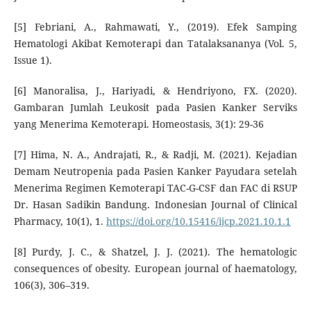
[5] Febriani, A., Rahmawati, Y., (2019). Efek Samping
Hematologi Akibat Kemoterapi dan Tatalaksananya (Vol. 5,
Issue 1).
[6] Manoralisa, J., Hariyadi, & Hendriyono, FX. (2020).
Gambaran Jumlah Leukosit pada Pasien Kanker Serviks
yang Menerima Kemoterapi. Homeostasis, 3(1): 29-36
[7] Hima, N. A., Andrajati, R., & Radji, M. (2021). Kejadian
Demam Neutropenia pada Pasien Kanker Payudara setelah
Menerima Regimen Kemoterapi TAC-G-CSF dan FAC di RSUP
Dr. Hasan Sadikin Bandung. Indonesian Journal of Clinical
Pharmacy, 10(1), 1.
https://doi.org/10.15416/ijcp.2021.10.1.1
[8] Purdy, J. C., & Shatzel, J. J. (2021). The hematologic
consequences of obesity. European journal of haematology,
106(3), 306–319.