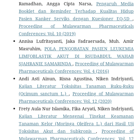
Ramadhan, Angga Cipta Narsa,
Pengaruh Media
Booklet dan Reminder Terhadap Kualitas Hidup
Pasien Kanker Serviks dengan Kuesioner EQ-5D
,
Proceeding of Mulawarman Pharmaceuticals
Conferences: Vol. 10 (2019)
Annisa Lufritayanti, Jaka Fadraersada, Muh. Amir
Masruhim,
POLA PENGOBATAN PASIEN LEUKEMIA
LIMFOBLASTIK AKUT DI RSUDABDUL WAHAB
SJAHRANIE SAMARINDA
,
Proceeding of Mulawarman
Pharmaceuticals Conferences: Vol. 4 (2016)
Andi Asti Ainun, Risna Agustina, Niken Indriyanti,
Kajian Literatur Toksisitas Tanaman Ruku-Ruku
(Ocimum sanctum L.)
,
Proceeding of Mulawarman
Pharmaceuticals Conferences: Vol. 12 (2020)
Frety Aula Nur Islamika, Fika Aryati, Niken Indriyanti,
Kajian Literatur Mengenai Tingkat Keamanan
Tanaman Kelor (Moringa Oleifera L.) dari Hasil Uji
Toksisitas Akut dan Subkronis
,
Proceeding of
Mulawarman Pharmaceuticals Conferences: Vol. 12