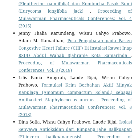
(Eleutherine palmifolia) dan Kombucha Pasak Bumi
(Eurycoma longifolia jack)
,
Proceeding of
Mulawarman Pharmaceuticals Conferences: Vol. 4
(2016)
Jenny Thalia Karundeng, Wisnu Cahyo Prabowo,
Adam M. Ramadhan,
Pola Pengobatan pada Pasien
Congestive Heart Failure (CHF) Di Instalasi Rawat Inap
RSUD Abdul Wahab Sjahranie Kota Samarinda
,
Proceeding of Mulawarman Pharmaceuticals
Conferences: Vol. 8 (2018)
Lilis Pania Anugrah, Laode Rijai, Wisnu Cahyo
Prabowo,
Formulasi Krim Berbahan Aktif Minyak
Kapulaga (Amomum compactum Soland.) sebagai
Antibakteri Staphylococcus aureus
,
Proceeding of
Mulawarman Pharmaceuticals Conferences: Vol. 8
(2018)
Dina Sofia, Wisnu Cahyo Prabowo, Laode Rijai,
Isolasi
Senyawa Antioksidan dari Rimpang Jahe Balikpapan
(Etlingera balikpapanensis)
,
Proceeding of