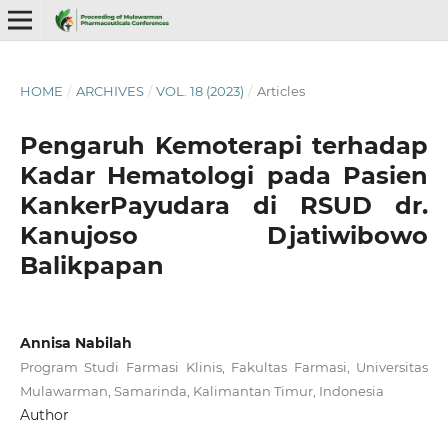
HOME
/
ARCHIVES
/
VOL. 18 (2023)
/
Articles
Pengaruh Kemoterapi terhadap
Kadar Hematologi pada Pasien
KankerPayudara di RSUD dr.
Kanujoso Djatiwibowo
Balikpapan
Annisa Nabilah
Program Studi Farmasi Klinis, Fakultas Farmasi, Universitas
Mulawarman, Samarinda, Kalimantan Timur, Indonesia
Author