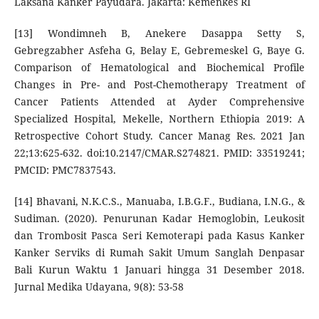
Laksana Kanker Payudara. Jakarta: Kemenkes RI
[13] Wondimneh B, Anekere Dasappa Setty S,
Gebregzabher Asfeha G, Belay E, Gebremeskel G, Baye G.
Comparison of Hematological and Biochemical Profile
Changes in Pre- and Post-Chemotherapy Treatment of
Cancer Patients Attended at Ayder Comprehensive
Specialized Hospital, Mekelle, Northern Ethiopia 2019: A
Retrospective Cohort Study. Cancer Manag Res. 2021 Jan
22;13:625-632. doi:10.2147/CMAR.S274821. PMID: 33519241;
PMCID: PMC7837543.
[14] Bhavani, N.K.C.S., Manuaba, I.B.G.F., Budiana, I.N.G., &
Sudiman. (2020). Penurunan Kadar Hemoglobin, Leukosit
dan Trombosit Pasca Seri Kemoterapi pada Kasus Kanker
Kanker Serviks di Rumah Sakit Umum Sanglah Denpasar
Bali Kurun Waktu 1 Januari hingga 31 Desember 2018.
Jurnal Medika Udayana, 9(8): 53-58