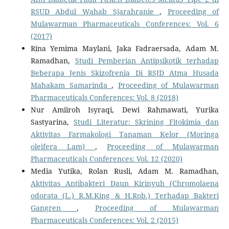
RSUD Abdul Wahab Sjarahranie
,
Proceeding of
Mulawarman Pharmaceuticals Conferences: Vol. 6
(2017)
Rina Yemima Maylani, Jaka Fadraersada, Adam M.
Ramadhan,
Studi Pemberian Antipsikotik terhadap
Beberapa Jenis Skizofrenia Di RSJD Atma Husada
Mahakam Samarinda
,
Proceeding of Mulawarman
Pharmaceuticals Conferences: Vol. 8 (2018)
Nur Amiiroh Isyraqi, Dewi Rahmawati, Yurika
Sastyarina,
Studi Literatur: Skrining Fitokimia dan
Aktivitas Farmakologi Tanaman Kelor (Moringa
oleifera Lam)
,
Proceeding of Mulawarman
Pharmaceuticals Conferences: Vol. 12 (2020)
Media Yutika, Rolan Rusli, Adam M. Ramadhan,
Aktivitas Antibakteri Daun Kirinyuh (Chromolaena
odorata (L.) R.M.King & H.Rob.) Terhadap Bakteri
Gangren
,
Proceeding of Mulawarman
Pharmaceuticals Conferences: Vol. 2 (2015)