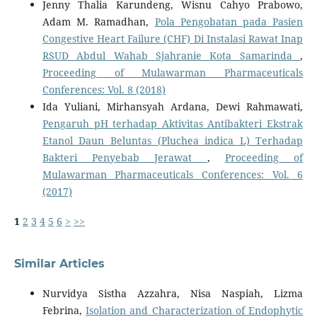
Jenny Thalia Karundeng, Wisnu Cahyo Prabowo,
Adam M. Ramadhan,
Pola Pengobatan pada Pasien
Congestive Heart Failure (CHF) Di Instalasi Rawat Inap
RSUD Abdul Wahab Sjahranie Kota Samarinda
,
Proceeding of Mulawarman Pharmaceuticals
Conferences: Vol. 8 (2018)
Ida Yuliani, Mirhansyah Ardana, Dewi Rahmawati,
Pengaruh pH terhadap Aktivitas Antibakteri Ekstrak
Etanol Daun Beluntas (Pluchea indica L) Terhadap
Bakteri Penyebab Jerawat
,
Proceeding of
Mulawarman Pharmaceuticals Conferences: Vol. 6
(2017)
1
2
3
4
5
6
>
>>
Similar Articles
Nurvidya Sistha Azzahra, Nisa Naspiah, Lizma
Febrina,
Isolation and Characterization of Endophytic