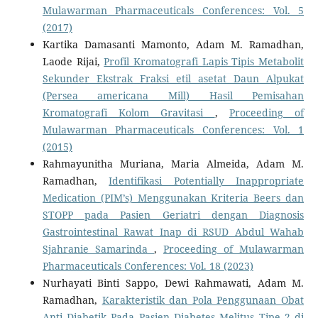
Mulawarman Pharmaceuticals Conferences: Vol. 5
(2017)
Kartika Damasanti Mamonto, Adam M. Ramadhan,
Laode Rijai,
Profil Kromatografi Lapis Tipis Metabolit
Sekunder Ekstrak Fraksi etil asetat Daun Alpukat
(Persea americana Mill) Hasil Pemisahan
Kromatografi Kolom Gravitasi
,
Proceeding of
Mulawarman Pharmaceuticals Conferences: Vol. 1
(2015)
Rahmayunitha Muriana, Maria Almeida, Adam M.
Ramadhan,
Identifikasi Potentially Inappropriate
Medication (PIM’s) Menggunakan Kriteria Beers dan
STOPP pada Pasien Geriatri dengan Diagnosis
Gastrointestinal Rawat Inap di RSUD Abdul Wahab
Sjahranie Samarinda
,
Proceeding of Mulawarman
Pharmaceuticals Conferences: Vol. 18 (2023)
Nurhayati Binti Sappo, Dewi Rahmawati, Adam M.
Ramadhan,
Karakteristik dan Pola Penggunaan Obat
Anti Diabetik Pada Pasien Diabetes Melitus Tipe 2 di