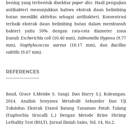
bening yang terbentuk disekitar
paper disc
. Hasil pengujian
antibakteri menunjukkan bahwa ekstrak daun belimbing
hutan memiliki aktivitas sebagai antibakteri. Konsentrasi
terbaik ekstrak daun belimbing hutan dalam membunuh
bakteri yaitu 50% dengan rata-rata diameter zona
bunuh
Escherichia coli
(10.40 mm),
Salmonella thyposa
(9.77
mm),
Staphylococcus aureus
(10.17 mm), dan
Bacillus
subtilis
(9.67 mm).
REFERENCES
Baud, Grace S,Meiske S. Sangi. Dan Harry S.J. Koleangan.
2014. Analisis Senyawa Metabolit Sekunder Dan Uji
Toksisitas Ekstrak Etanol Batang Tanaman Patah Tulang
(Euphorbia tirucalli L.) Dengan Metode Brine Shrimp
Lethality Test (BSLT). Jurnal Ilmiah Sains. Vol. 14, No.2.