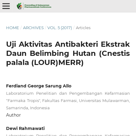
HOME
/
ARCHIVES
/
VOL. 5 (2017)
/
Articles
Uji Aktivitas Antibakteri Ekstrak
Daun Belimbing Hutan (Cnestis
palala (LOUR)MERR)
Ferdiand George Sarung Allo
Laboratorium Penelitian dan Pengembangan Kefarmasian
"Farmaka Tropis", Fakultas Farmasi, Universitas Mulawarman,
Samarinda, Indonesia
Author
Dewi Rahmawati
Laboratorium Penelitian dan Pengembangan Kefarmasian