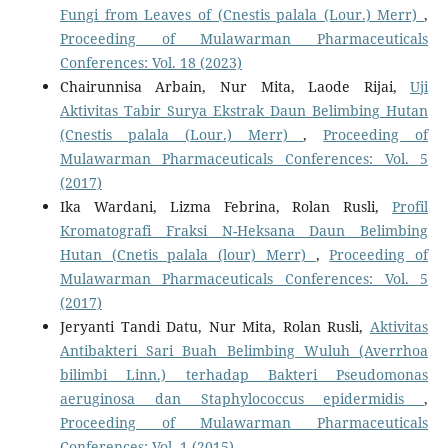
Fungi from Leaves of (Cnestis palala (Lour.) Merr)
,
Proceeding of Mulawarman Pharmaceuticals
Conferences: Vol. 18 (2023)
Chairunnisa Arbain, Nur Mita, Laode Rijai,
Uji
Aktivitas Tabir Surya Ekstrak Daun Belimbing Hutan
(Cnestis palala (Lour.) Merr)
,
Proceeding of
Mulawarman Pharmaceuticals Conferences: Vol. 5
(2017)
Ika Wardani, Lizma Febrina, Rolan Rusli,
Profil
Kromatografi Fraksi N-Heksana Daun Belimbing
Hutan (Cnetis palala (lour) Merr)
,
Proceeding of
Mulawarman Pharmaceuticals Conferences: Vol. 5
(2017)
Jeryanti Tandi Datu, Nur Mita, Rolan Rusli,
Aktivitas
Antibakteri Sari Buah Belimbing Wuluh (Averrhoa
bilimbi Linn.) terhadap Bakteri Pseudomonas
aeruginosa dan Staphylococcus epidermidis
,
Proceeding of Mulawarman Pharmaceuticals
Conferences: Vol. 1 (2015)